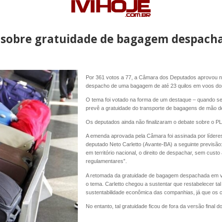
 sobre gratuidade de bagagem despach
Por 361 votos a 77, a Câmara dos Deputados aprovou nes
despacho de uma bagagem de até 23 quilos em voos domés
O tema foi votado na forma de um destaque – quando se
prevê a gratuidade do transporte de bagagens de mão d
Os deputados ainda não finalizaram o debate sobre o PL
A emenda aprovada pela Câmara foi assinada por líderes
deputado Neto Carletto (Avante-BA) a seguinte previsã
em território nacional, o direito de despachar, sem cus
regulamentares”.
A retomada da gratuidade de bagagem despachada em vo
o tema. Carletto chegou a sustentar que restabelecer ta
sustentabilidade econômica das companhias, já que os 
No entanto, tal gratuidade ficou de fora da versão final 