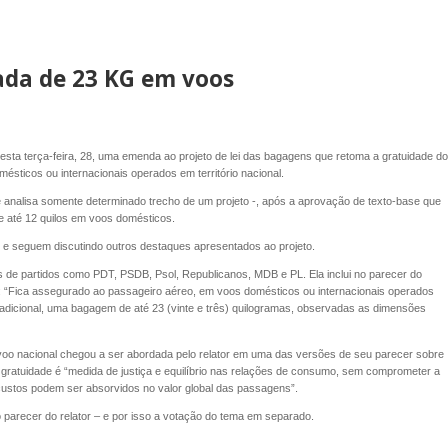
ada de 23 KG em voos
ta terça-feira, 28, uma emenda ao projeto de lei das bagagens que retoma a gratuidade do
ticos ou internacionais operados em território nacional.
 analisa somente determinado trecho de um projeto -, após a aprovação de texto-base que
e até 12 quilos em voos domésticos.
 e seguem discutindo outros destaques apresentados ao projeto.
 de partidos como PDT, PSDB, Psol, Republicanos, MDB e PL. Ela inclui no parecer do
o: “Fica assegurado ao passageiro aéreo, em voos domésticos ou internacionais operados
to adicional, uma bagagem de até 23 (vinte e três) quilogramas, observadas as dimensões
o nacional chegou a ser abordada pelo relator em uma das versões de seu parecer sobre
l gratuidade é “medida de justiça e equilíbrio nas relações de consumo, sem comprometer a
custos podem ser absorvidos no valor global das passagens”.
do parecer do relator – e por isso a votação do tema em separado.