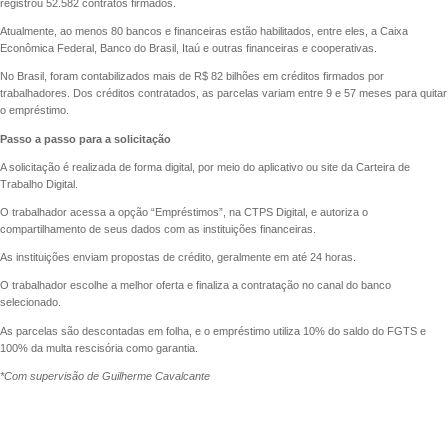
registrou 52.582 contratos firmados.
Atualmente, ao menos 80 bancos e financeiras estão habilitados, entre eles, a Caixa
Econômica Federal, Banco do Brasil, Itaú e outras financeiras e cooperativas.
No Brasil, foram contabilizados mais de R$ 82 bilhões em créditos firmados por
trabalhadores. Dos créditos contratados, as parcelas variam entre 9 e 57 meses para quitar
o empréstimo.
Passo a passo para a solicitação
A solicitação é realizada de forma digital, por meio do aplicativo ou site da Carteira de
Trabalho Digital.
O trabalhador acessa a opção “Empréstimos”, na CTPS Digital, e autoriza o
compartilhamento de seus dados com as instituições financeiras.
As instituições enviam propostas de crédito, geralmente em até 24 horas.
O trabalhador escolhe a melhor oferta e finaliza a contratação no canal do banco
selecionado.
As parcelas são descontadas em folha, e o empréstimo utiliza 10% do saldo do FGTS e
100% da multa rescisória como garantia.
*Com supervisão de Guilherme Cavalcante