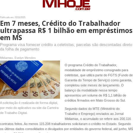
Publicado em: 02/11/2025
Em 7 meses, Crédito do Trabalhador
ultrapassa R$ 1 bilhão em empréstimos
em MS
Programa visa fornecer crédito a celetistas; parcelas são descontadas direto
da folha de pagamento
Midiamax, Evelyn Mendes
O programa Crédito do Trabalhador,
modalidade de empréstimo consignado para
celetistas, que utiliza parte do FGTS (Fundo de
Garantia do Tempo de Serviço) como garantia,
completou sete meses de lançamento. O
balanço da modalidade nesse tempo
apresentou um volume de R$ 1,1 bilhão de
créditos firmados em Mato Grosso do Sul.
A solicitação é realizada de forma digital,
por meio do aplicativo ou site da Carteira
Segundo dados do MTE (Ministério do
de Trabalho Digital.
Trabalho e Emprego) enviados ao Jornal
Midiamax, o acumulado se refere aos 200.116
contratos feitos. Ao menos 115.208 trabalhadores solicitaram o crédito no Estado. Segundo
os últimos dados consolidados e divulgados por entidades do governo federal, até junho, MS