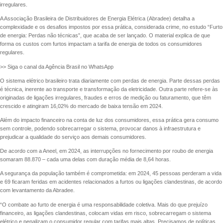
irregulares.
A Associação Brasileira de Distribuidores de Energia Elétrica (Abradee) detalha a
complexidade e os desafios impostos por essa prática, considerada crime, no estudo “Furto
de energia: Perdas não técnicas”, que acaba de ser lançado. O material explica de que
forma os custos com furtos impactam a tarifa de energia de todos os consumidores
regulares.
>> Siga o canal da Agência Brasil no WhatsApp
O sistema elétrico brasileiro trata diariamente com perdas de energia. Parte dessas perdas
é técnica, inerente ao transporte e transformação da eletricidade. Outra parte refere-se às
originadas de ligações irregulares, fraudes e erros de medição ou faturamento, que têm
crescido e atingiram 16,02% do mercado de baixa tensão em 2024.
Além do impacto financeiro na conta de luz dos consumidores, essa prática gera consumo
sem controle, podendo sobrecarregar o sistema, provocar danos à infraestrutura e
prejudicar a qualidade do serviço aos demais consumidores.
De acordo com a Aneel, em 2024, as interrupções no fornecimento por roubo de energia
somaram 88.870 – cada uma delas com duração média de 8,64 horas.
A segurança da população também é comprometida: em 2024, 45 pessoas perderam a vida
e 69 ficaram feridas em acidentes relacionados a furtos ou ligações clandestinas, de acordo
com levantamento da Abradee.
“O combate ao furto de energia é uma responsabilidade coletiva. Mais do que prejuízo
financeiro, as ligações clandestinas, colocam vidas em risco, sobrecarregam o sistema
elétrico e penalizam o consumidor regular com tarifas mais altas. Precisamos de políticas