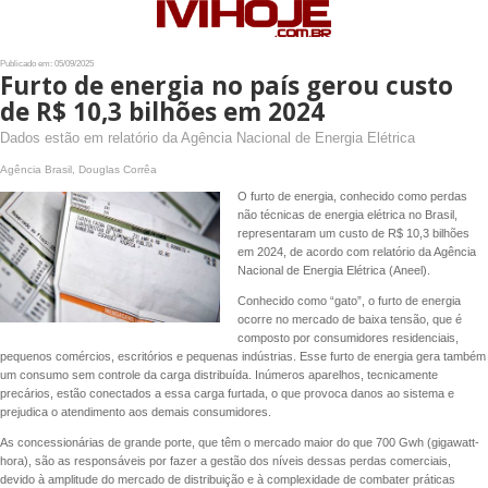
Publicado em: 05/09/2025
Furto de energia no país gerou custo
de R$ 10,3 bilhões em 2024
Dados estão em relatório da Agência Nacional de Energia Elétrica
Agência Brasil, Douglas Corrêa
O furto de energia, conhecido como perdas
não técnicas de energia elétrica no Brasil,
representaram um custo de R$ 10,3 bilhões
em 2024, de acordo com relatório da Agência
Nacional de Energia Elétrica (Aneel).
Conhecido como “gato”, o furto de energia
ocorre no mercado de baixa tensão, que é
composto por consumidores residenciais,
pequenos comércios, escritórios e pequenas indústrias. Esse furto de energia gera também
um consumo sem controle da carga distribuída. Inúmeros aparelhos, tecnicamente
precários, estão conectados a essa carga furtada, o que provoca danos ao sistema e
prejudica o atendimento aos demais consumidores.
As concessionárias de grande porte, que têm o mercado maior do que 700 Gwh (gigawatt-
hora), são as responsáveis por fazer a gestão dos níveis dessas perdas comerciais,
devido à amplitude do mercado de distribuição e à complexidade de combater práticas