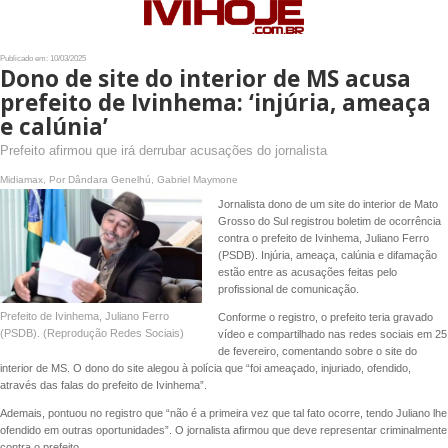
Publicado em: 10/03/2025
Dono de site do interior de MS acusa
prefeito de Ivinhema: ‘injúria, ameaça
e calúnia’
Prefeito afirmou que irá derrubar acusações do jornalista
Midiamax, Por Dândara Genelhú, Gabriel Maymone
Jornalista dono de um site do interior de Mato
Grosso do Sul registrou boletim de ocorrência
contra o prefeito de Ivinhema, Juliano Ferro
(PSDB). Injúria, ameaça, calúnia e difamação
estão entre as acusações feitas pelo
profissional de comunicação.
Prefeito de Ivinhema, Juliano Ferro
Conforme o registro, o prefeito teria gravado
(PSDB). (Reprodução Redes Sociais)
vídeo e compartilhado nas redes sociais em 25
de fevereiro, comentando sobre o site do
interior de MS. O dono do site alegou à polícia que “foi ameaçado, injuriado, ofendido,
através das falas do prefeito de Ivinhema”.
Ademais, pontuou no registro que “não é a primeira vez que tal fato ocorre, tendo Juliano lhe
ofendido em outras oportunidades”. O jornalista afirmou que deve representar criminalmente
contra o prefeito.