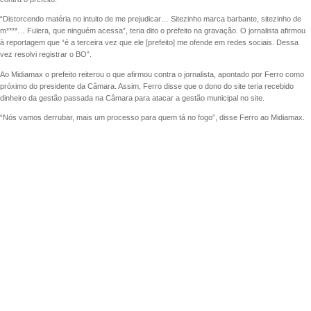
“Distorcendo matéria no intuito de me prejudicar… Sitezinho marca barbante, sitezinho de
m****… Fulera, que ninguém acessa”, teria dito o prefeito na gravação. O jornalista afirmou
à reportagem que “é a terceira vez que ele [prefeito] me ofende em redes sociais. Dessa
vez resolvi registrar o BO”.
Ao Midiamax o prefeito reiterou o que afirmou contra o jornalista, apontado por Ferro como
próximo do presidente da Câmara. Assim, Ferro disse que o dono do site teria recebido
dinheiro da gestão passada na Câmara para atacar a gestão municipal no site.
“Nós vamos derrubar, mais um processo para quem tá no fogo”, disse Ferro ao Midiamax.