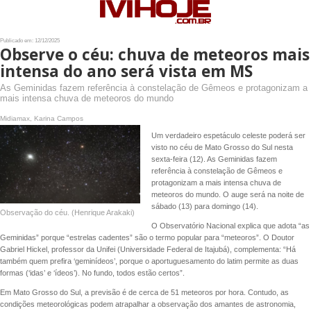
Publicado em: 12/12/2025
Observe o céu: chuva de meteoros mais
intensa do ano será vista em MS
As Geminidas fazem referência à constelação de Gêmeos e protagonizam a
mais intensa chuva de meteoros do mundo
Midiamax, Karina Campos
Um verdadeiro espetáculo celeste poderá ser
visto no céu de Mato Grosso do Sul nesta
sexta-feira (12). As Geminidas fazem
referência à constelação de Gêmeos e
protagonizam a mais intensa chuva de
meteoros do mundo. O auge será na noite de
sábado (13) para domingo (14).
Observação do céu. (Henrique Arakaki)
O Observatório Nacional explica que adota “as
Geminidas” porque “estrelas cadentes” são o termo popular para “meteoros”. O Doutor
Gabriel Hickel, professor da Unifei (Universidade Federal de Itajubá), complementa: “Há
também quem prefira ‘geminídeos’, porque o aportuguesamento do latim permite as duas
formas (‘idas’ e ‘ídeos’). No fundo, todos estão certos”.
Em Mato Grosso do Sul, a previsão é de cerca de 51 meteoros por hora. Contudo, as
condições meteorológicas podem atrapalhar a observação dos amantes de astronomia,