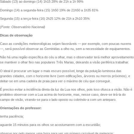
Sábado (13) ao domingo (14) 1h15 28% de 21h a 1h 99%
Domingo (14) a segunda-feira (15) 1h50 19% de 21h50 a 1h35 81%
Segunda (15) a terça-feira (16) 2h25 12% de 21h a 2h10 35%
(Fonte: Observatório Nacional)
Dicas de observação
Caso as condições meteorológicas sejam favoráveis — por exemplo, com poucas nuvens
—, será possível observar as Geminidas a olho nu, sem a necessidade de equipamentos.
Não há uma região específica do céu a olhar, mas o observador terá melhor aproveitamento
se mantiver o olhar fixo nas populares Três Marias, deixando a visão periférica trabalhar.
O ideal é procurar um lugar o mais escuro possível, longe da poluição luminosa das
grandes cidades, com o horizonte livre (sem edificações, árvores ou morros próximos), e
deitar-se em uma cadeira de praia para ver o máximo de céu que conseguir.
É preciso evitar a incidência direta da luz da Lua nos olhos, pois isso ofusca a visão. Não é
proibitivo observar com a Lua acima do horizonte, mas, nesse caso, deve-se tirá-la do
campo de visão, virando-se para o lado oposto ou cobrindo-a com um anteparo.
Orientações do professor:
tenha paciência;
aguarde 15 minutos para os olhos se acostumarem com a escuridão;
observe por pelo menos uma hora para ver um número razoável de meteoros;