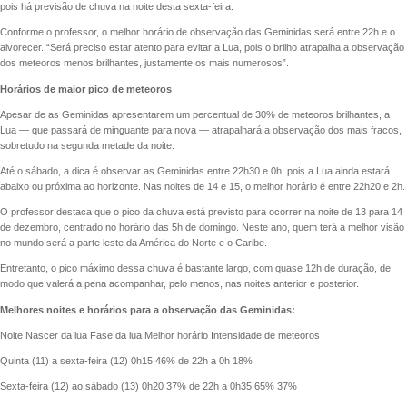
pois há previsão de chuva na noite desta sexta-feira.
Conforme o professor, o melhor horário de observação das Geminidas será entre 22h e o
alvorecer. “Será preciso estar atento para evitar a Lua, pois o brilho atrapalha a observação
dos meteoros menos brilhantes, justamente os mais numerosos”.
Horários de maior pico de meteoros
Apesar de as Geminidas apresentarem um percentual de 30% de meteoros brilhantes, a
Lua — que passará de minguante para nova — atrapalhará a observação dos mais fracos,
sobretudo na segunda metade da noite.
Até o sábado, a dica é observar as Geminidas entre 22h30 e 0h, pois a Lua ainda estará
abaixo ou próxima ao horizonte. Nas noites de 14 e 15, o melhor horário é entre 22h20 e 2h.
O professor destaca que o pico da chuva está previsto para ocorrer na noite de 13 para 14
de dezembro, centrado no horário das 5h de domingo. Neste ano, quem terá a melhor visão
no mundo será a parte leste da América do Norte e o Caribe.
Entretanto, o pico máximo dessa chuva é bastante largo, com quase 12h de duração, de
modo que valerá a pena acompanhar, pelo menos, nas noites anterior e posterior.
Melhores noites e horários para a observação das Geminidas:
Noite Nascer da lua Fase da lua Melhor horário Intensidade de meteoros
Quinta (11) a sexta-feira (12) 0h15 46% de 22h a 0h 18%
Sexta-feira (12) ao sábado (13) 0h20 37% de 22h a 0h35 65% 37%