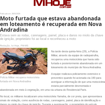
Publicado em: 30/01/2026
Moto furtada que estava abandonada
em loteamento é recuperada em Nova
Andradina
Estava sem as rodas, carenagens, painel, placa e danos no miolo da chave
de ignição, proprietário foi ao local e reconheceu a moto
Redação, Ivi Hoje, PM-MS
Na tarde desta quinta-feira (29), a Polícia
Militar, através da equipe de radiopatrulha,
recuperou uma motocicleta que havia sido
furtada e posteriormente abandonada em um
loteamento do município de Nova Andradina.
A equipe realizava policiamento ostensivo e
Polícia Militar recupera motocicleta
preventivo quando foi acionada via 190 para
furtada em Nova Andradina
averiguar a informação de que uma motocicleta
estaria parcialmente desmontada e
abandonada em meio à vegetação, em uma via urbana do Residencial Paris.
No local, os militares localizaram uma motocicleta Yamaha, de cor preta, que apresentava
sinais de violação, como ausência de rodas, carenagens, painel, placa de identificação e
danos no miolo da chave de ignição. Durante a averiguação, o proprietário do veículo