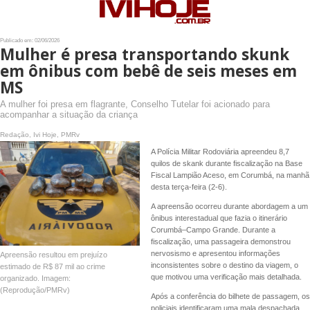
Publicado em: 02/06/2026
Mulher é presa transportando skunk
em ônibus com bebê de seis meses em
MS
A mulher foi presa em flagrante, Conselho Tutelar foi acionado para
acompanhar a situação da criança
Redação, Ivi Hoje, PMRv
A Polícia Militar Rodoviária apreendeu 8,7
quilos de skank durante fiscalização na Base
Fiscal Lampião Aceso, em Corumbá, na manhã
desta terça-feira (2-6).
A apreensão ocorreu durante abordagem a um
ônibus interestadual que fazia o itinerário
Corumbá–Campo Grande. Durante a
fiscalização, uma passageira demonstrou
nervosismo e apresentou informações
Apreensão resultou em prejuízo
inconsistentes sobre o destino da viagem, o
estimado de R$ 87 mil ao crime
que motivou uma verificação mais detalhada.
organizado. Imagem:
(Reprodução/PMRv)
Após a conferência do bilhete de passagem, os
policiais identificaram uma mala despachada