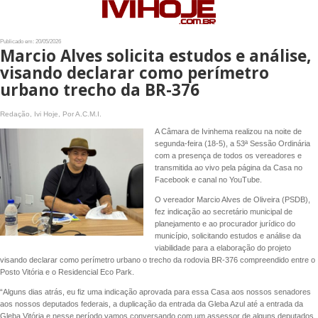
Publicado em: 20/05/2026
Marcio Alves solicita estudos e análise,
visando declarar como perímetro
urbano trecho da BR-376
Redação, Ivi Hoje, Por A.C.M.I.
A Câmara de Ivinhema realizou na noite de
segunda-feira (18-5), a 53ª Sessão Ordinária
com a presença de todos os vereadores e
transmitida ao vivo pela página da Casa no
Facebook e canal no YouTube.
O vereador Marcio Alves de Oliveira (PSDB),
fez indicação ao secretário municipal de
planejamento e ao procurador jurídico do
município, solicitando estudos e análise da
viabilidade para a elaboração do projeto
visando declarar como perímetro urbano o trecho da rodovia BR-376 compreendido entre o
Posto Vitória e o Residencial Eco Park.
“Alguns dias atrás, eu fiz uma indicação aprovada para essa Casa aos nossos senadores
aos nossos deputados federais, a duplicação da entrada da Gleba Azul até a entrada da
Gleba Vitória e nesse período vamos conversando com um assessor de alguns deputados,