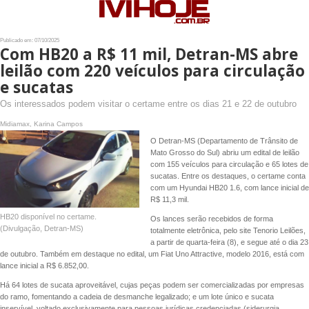
Publicado em: 07/10/2025
Com HB20 a R$ 11 mil, Detran-MS abre
leilão com 220 veículos para circulação
e sucatas
Os interessados podem visitar o certame entre os dias 21 e 22 de outubro
Midiamax, Karina Campos
O Detran-MS (Departamento de Trânsito de
Mato Grosso do Sul) abriu um edital de leilão
com 155 veículos para circulação e 65 lotes de
sucatas. Entre os destaques, o certame conta
com um Hyundai HB20 1.6, com lance inicial de
R$ 11,3 mil.
HB20 disponível no certame.
Os lances serão recebidos de forma
(Divulgação, Detran-MS)
totalmente eletrônica, pelo site Tenorio Leilões,
a partir de quarta-feira (8), e segue até o dia 23
de outubro. Também em destaque no edital, um Fiat Uno Attractive, modelo 2016, está com
lance inicial a R$ 6.852,00.
Há 64 lotes de sucata aproveitável, cujas peças podem ser comercializadas por empresas
do ramo, fomentando a cadeia de desmanche legalizado; e um lote único e sucata
inservível, voltado exclusivamente para pessoas jurídicas credenciadas (siderurgia,