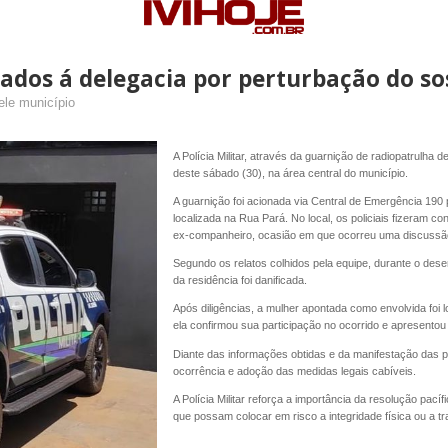
evados á delegacia por perturbação do so
ele município
A Polícia Militar, através da guarnição de radiopatrulha
deste sábado (30), na área central do município.
A guarnição foi acionada via Central de Emergência 190
localizada na Rua Pará. No local, os policiais fizeram c
ex-companheiro, ocasião em que ocorreu uma discussão
Segundo os relatos colhidos pela equipe, durante o dese
da residência foi danificada.
Após diligências, a mulher apontada como envolvida foi l
ela confirmou sua participação no ocorrido e apresento
Diante das informações obtidas e da manifestação das pa
ocorrência e adoção das medidas legais cabíveis.
A Polícia Militar reforça a importância da resolução pací
que possam colocar em risco a integridade física ou a t