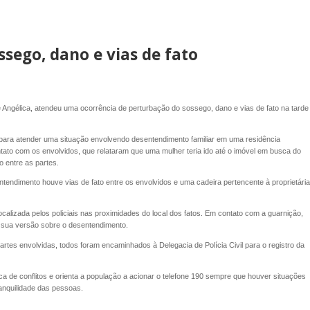
ssego, dano e vias de fato
 de Angélica, atendeu uma ocorrência de perturbação do sossego, dano e vias de fato na tarde
 para atender uma situação envolvendo desentendimento familiar em uma residência
ontato com os envolvidos, que relataram que uma mulher teria ido até o imóvel em busca do
 entre as partes.
ntendimento houve vias de fato entre os envolvidos e uma cadeira pertencente à proprietária
ocalizada pelos policiais nas proximidades do local dos fatos. Em contato com a guarnição,
u sua versão sobre o desentendimento.
rtes envolvidas, todos foram encaminhados à Delegacia de Polícia Civil para o registro da
fica de conflitos e orienta a população a acionar o telefone 190 sempre que houver situações
ranquilidade das pessoas.