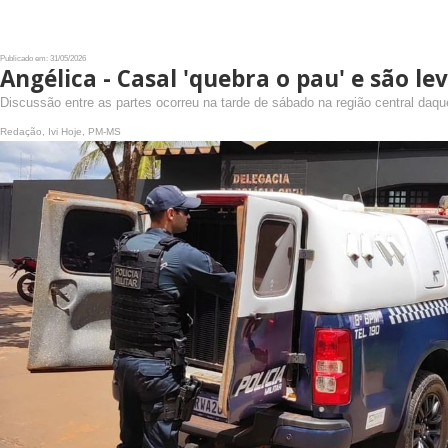
Publicado em: 31/05/2026
Angélica - Casal 'quebra o pau' e são l
Discussão entre as partes ocorreu na tarde de sábado na região central daqu
Redação, Ivi Hoje, PM-MS