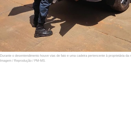
Durante o desentendimento houve vias de fato e uma cadeira pertencente à proprietária da re
Imagem / Reprodução / PM-MS.