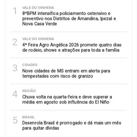
1
VALE DO IVINHEMA
8ºBPM intensifica policiamento ostensivo e
preventivo nos Distritos de Amandina, Ipezal e
Nova Casa Verde
2
VALE DO IVINHEMA
4ª Feira Agro Angélica 2026 promete quatro dias
de rodeio, shows e atrações para toda a família
3
CIDADES
Nove cidades de MS entram em alerta para
tempestades com risco de granizo
4
REGIÃO
Chuva volta na quarta-feira e deve superar a
média em agosto sob influência do El Niño
5
BRASIL
Desenrola Brasil é prorrogado e dá mais um mês
para quitar dívidas