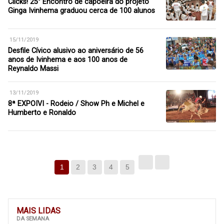
Clicks! 25° Encontro de capoeira do projeto
Ginga Ivinhema graduou cerca de 100 alunos
15/11/2019
Desfile Cívico alusivo ao aniversário de 56
anos de Ivinhema e aos 100 anos de
Reynaldo Massi
13/11/2019
8ª EXPOIVI - Rodeio / Show Ph e Michel e
Humberto e Ronaldo
1
2
3
4
5
MAIS LIDAS
DA SEMANA