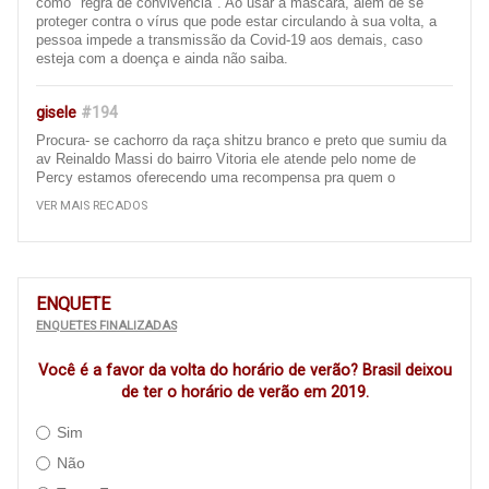
como "regra de convivência". Ao usar a máscara, além de se
proteger contra o vírus que pode estar circulando à sua volta, a
pessoa impede a transmissão da Covid-19 aos demais, caso
esteja com a doença e ainda não saiba.
gisele
#194
Procura- se cachorro da raça shitzu branco e preto que sumiu da
av Reinaldo Massi do bairro Vitoria ele atende pelo nome de
Percy estamos oferecendo uma recompensa pra quem o
encontrar e entrar em contato 67 996657926 ou 67 9 99391084,
VER MAIS RECADOS
obrigada att gisele
Ivinhema
#193
Bom dia, gostaria de fazer uma reclamação sobre as ruas da
ENQUETE
nossa cidade de ivinhema, é um descaso com a população
ENQUETES FINALIZADAS
essas ruas que quando vc passa de carro vc fica pulando dentro
do carro, pois a rua está cheia de remendo ( quando tem ),
Você é a favor da volta do horário de verão? Brasil deixou
precisa recapear, principalmente a av Panamá e as ruas em torno
da escola filinto Müller e algumas av do bairro centro..... é um
de ter o horário de verão em 2019.
descaso com a população (Principalmente com as que moram
naquela região e as que passam ali todos os dias ) Isso acaba
Sim
amortecedores dos carros .... cadê os vereadores para cobrarem,
Não
cadê a Adm municipal, para executarem estás obras, CADÊ
????? ISSO É VERGONHOSO !!!!!