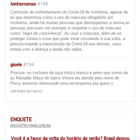
Ivinhemense
#198
Comissão do enfrentamento do Covid-19 de Ivinhema, apesar da
lei que determina como o uso de máscara obrigatório em
Ivinhema, ainda há muitas pessoas que desrespeitam a norma,as
pessoas precisam ser exemplo e respeitar o uso de máscara
como "regra de convivência". Ao usar a máscara, além de se
proteger contra o vírus que pode estar circulando à sua volta, a
pessoa impede a transmissão da Covid-19 aos demais, caso
esteja com a doença e ainda não saiba.
gisele
#194
Procura- se cachorro da raça shitzu branco e preto que sumiu da
av Reinaldo Massi do bairro Vitoria ele atende pelo nome de
Percy estamos oferecendo uma recompensa pra quem o
encontrar e entrar em contato 67 996657926 ou 67 9 99391084,
VER MAIS RECADOS
obrigada att gisele
Ivinhema
#193
Bom dia, gostaria de fazer uma reclamação sobre as ruas da
ENQUETE
nossa cidade de ivinhema, é um descaso com a população
ENQUETES FINALIZADAS
essas ruas que quando vc passa de carro vc fica pulando dentro
do carro, pois a rua está cheia de remendo ( quando tem ),
Você é a favor da volta do horário de verão? Brasil deixou
precisa recapear, principalmente a av Panamá e as ruas em torno