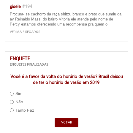
gisele
#194
Procura- se cachorro da raça shitzu branco e preto que sumiu da
av Reinaldo Massi do bairro Vitoria ele atende pelo nome de
Percy estamos oferecendo uma recompensa pra quem o
encontrar e entrar em contato 67 996657926 ou 67 9 99391084,
VER MAIS RECADOS
obrigada att gisele
Ivinhema
#193
Bom dia, gostaria de fazer uma reclamação sobre as ruas da
ENQUETE
nossa cidade de ivinhema, é um descaso com a população
ENQUETES FINALIZADAS
essas ruas que quando vc passa de carro vc fica pulando dentro
do carro, pois a rua está cheia de remendo ( quando tem ),
Você é a favor da volta do horário de verão? Brasil deixou
precisa recapear, principalmente a av Panamá e as ruas em torno
da escola filinto Müller e algumas av do bairro centro..... é um
de ter o horário de verão em 2019.
descaso com a população (Principalmente com as que moram
naquela região e as que passam ali todos os dias ) Isso acaba
Sim
amortecedores dos carros .... cadê os vereadores para cobrarem,
Não
cadê a Adm municipal, para executarem estás obras, CADÊ
????? ISSO É VERGONHOSO !!!!!
Tanto Faz
Morador do triguinã
#190
VOTAR
O Bairro Triguinã está esquecido pela classe polícia de Ivinhema,