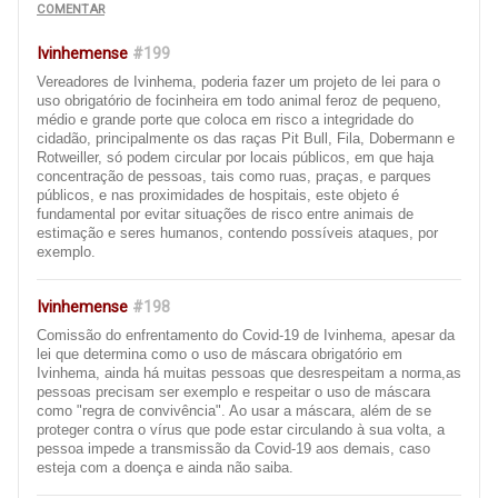
COMENTAR
Ivinhemense
#199
Vereadores de Ivinhema, poderia fazer um projeto de lei para o
uso obrigatório de focinheira em todo animal feroz de pequeno,
médio e grande porte que coloca em risco a integridade do
cidadão, principalmente os das raças Pit Bull, Fila, Dobermann e
Rotweiller, só podem circular por locais públicos, em que haja
concentração de pessoas, tais como ruas, praças, e parques
públicos, e nas proximidades de hospitais, este objeto é
fundamental por evitar situações de risco entre animais de
estimação e seres humanos, contendo possíveis ataques, por
exemplo.
Ivinhemense
#198
Comissão do enfrentamento do Covid-19 de Ivinhema, apesar da
lei que determina como o uso de máscara obrigatório em
Ivinhema, ainda há muitas pessoas que desrespeitam a norma,as
pessoas precisam ser exemplo e respeitar o uso de máscara
como "regra de convivência". Ao usar a máscara, além de se
proteger contra o vírus que pode estar circulando à sua volta, a
pessoa impede a transmissão da Covid-19 aos demais, caso
esteja com a doença e ainda não saiba.