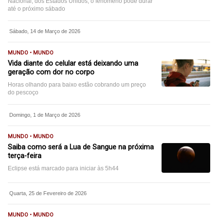
Nacional, dos Estados Unidos, o fenômeno pode durar
até o próximo sábado
Sábado, 14 de Março de 2026
MUNDO • MUNDO
Vida diante do celular está deixando uma
geração com dor no corpo
Horas olhando para baixo estão cobrando um preço
do pescoço
Domingo, 1 de Março de 2026
MUNDO • MUNDO
Saiba como será a Lua de Sangue na próxima
terça-feira
Eclipse está marcado para iniciar às 5h44
Quarta, 25 de Fevereiro de 2026
MUNDO • MUNDO