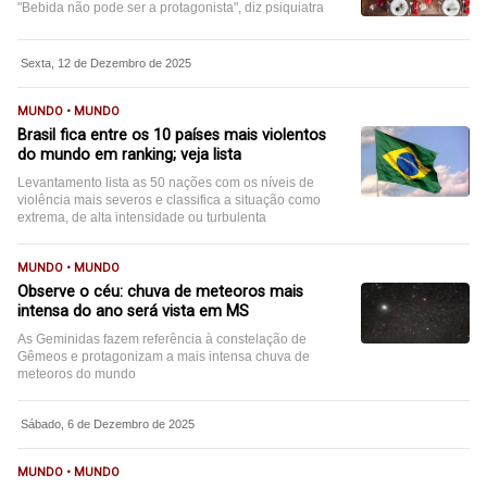
"Bebida não pode ser a protagonista", diz psiquiatra
Sexta, 12 de Dezembro de 2025
MUNDO • MUNDO
Brasil fica entre os 10 países mais violentos
do mundo em ranking; veja lista
Levantamento lista as 50 nações com os níveis de
violência mais severos e classifica a situação como
extrema, de alta intensidade ou turbulenta
MUNDO • MUNDO
Observe o céu: chuva de meteoros mais
intensa do ano será vista em MS
As Geminidas fazem referência à constelação de
Gêmeos e protagonizam a mais intensa chuva de
meteoros do mundo
Sábado, 6 de Dezembro de 2025
MUNDO • MUNDO