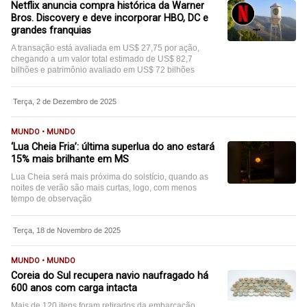
Netflix anuncia compra histórica da Warner
Bros. Discovery e deve incorporar HBO, DC e
grandes franquias
A transação está avaliada em US$ 27,75 por ação,
chegando a um valor total estimado de US$ 82,7
bilhões e patrimônio avaliado em US$ 72 bilhões
Terça, 2 de Dezembro de 2025
MUNDO • MUNDO
‘Lua Cheia Fria’: última superlua do ano estará
15% mais brilhante em MS
Lua Cheia será mais próxima do solstício, quando as
noites de verão são mais curtas, logo, com menos
tempo de observação
Terça, 18 de Novembro de 2025
MUNDO • MUNDO
Coreia do Sul recupera navio naufragado há
600 anos com carga intacta
Mais de 120 itens foram retirados da embarcação,