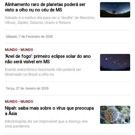
Alinhamento raro de planetas poderá ser
visto a olho nu no céu de MS
Sábado é o melhor dia para ver o “desfile” de Mercúrio,
Vênus, Júpiter, Saturno, Urano e Netuno
Sábado, 7 de Fevereiro de 2026
MUNDO • MUNDO
‘Anel de fogo’: primeiro eclipse solar do ano
não será visível em MS
Evento astronômico fascinante não poderá ser
observado no Brasil a olho nu
Terça, 27 de Janeiro de 2026
MUNDO • MUNDO
Nipah: saiba mais sobre o vírus que preocupa
a Ásia
Infectologista diz ser improvável que a doença vire
uma pandemia