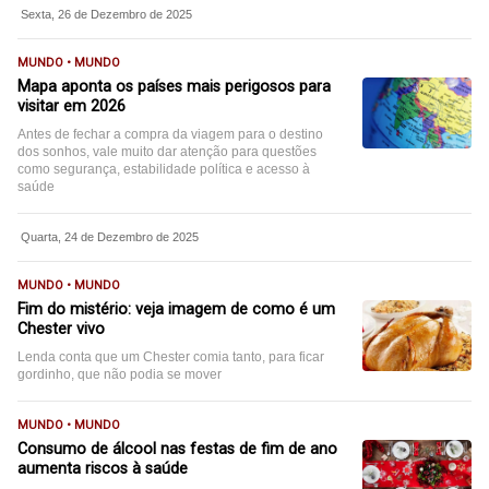
Sexta, 26 de Dezembro de 2025
MUNDO • MUNDO
Mapa aponta os países mais perigosos para
visitar em 2026
Antes de fechar a compra da viagem para o destino
dos sonhos, vale muito dar atenção para questões
como segurança, estabilidade política e acesso à
saúde
Quarta, 24 de Dezembro de 2025
MUNDO • MUNDO
Fim do mistério: veja imagem de como é um
Chester vivo
Lenda conta que um Chester comia tanto, para ficar
gordinho, que não podia se mover
MUNDO • MUNDO
Consumo de álcool nas festas de fim de ano
aumenta riscos à saúde