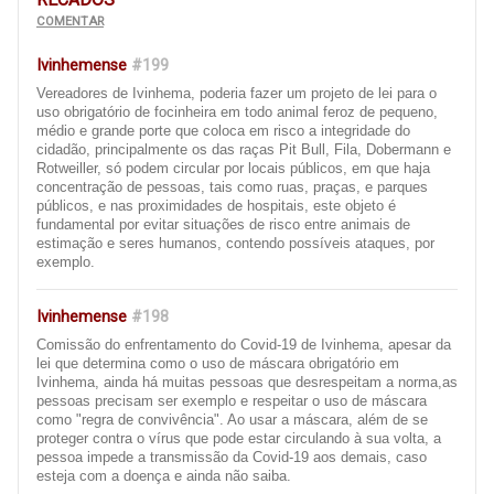
COMENTAR
Ivinhemense
#199
Vereadores de Ivinhema, poderia fazer um projeto de lei para o
uso obrigatório de focinheira em todo animal feroz de pequeno,
médio e grande porte que coloca em risco a integridade do
cidadão, principalmente os das raças Pit Bull, Fila, Dobermann e
Rotweiller, só podem circular por locais públicos, em que haja
concentração de pessoas, tais como ruas, praças, e parques
públicos, e nas proximidades de hospitais, este objeto é
fundamental por evitar situações de risco entre animais de
estimação e seres humanos, contendo possíveis ataques, por
exemplo.
Ivinhemense
#198
Comissão do enfrentamento do Covid-19 de Ivinhema, apesar da
lei que determina como o uso de máscara obrigatório em
Ivinhema, ainda há muitas pessoas que desrespeitam a norma,as
pessoas precisam ser exemplo e respeitar o uso de máscara
como "regra de convivência". Ao usar a máscara, além de se
proteger contra o vírus que pode estar circulando à sua volta, a
pessoa impede a transmissão da Covid-19 aos demais, caso
esteja com a doença e ainda não saiba.