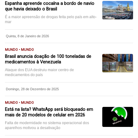
Espanha apreende cocaína a bordo de navio
que havia deixado o Brasil
É a maior apreensão de drogas feita pelo país em alto-
mar
Quinta, 8 de Janeiro de 2026
MUNDO • MUNDO
Brasil anuncia doação de 100 toneladas de
medicamentos à Venezuela
Ataque dos EUA destruiu maior centro de
medicamentos do país
Domingo, 28 de Dezembro de 2025
MUNDO • MUNDO
Está na lista? WhatsApp será bloqueado em
mais de 20 modelos de celular em 2026
Falta de modernidade no sistema operacional dos
aparelhos motivou a desativação