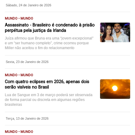
Sábado, 24 de Janeiro de 2026
MUNDO • MUNDO
Assassinato - Brasileiro é condenado à prisão
perpétua pela justiça da Irlanda
Juíza afirmou que Bruna era uma “jovem excepcional”
e um “ser humano completo”, crime ocorreu porque
Miller não aceitou o fim do relacionamento
Sexta, 23 de Janeiro de 2026
MUNDO • MUNDO
Com quatro eclipses em 2026, apenas dois
serão visíveis no Brasil
Lua de Sangue em 3 de março poderá ser observada
de forma parcial ou discreta em algumas regiões
brasileiras
Terça, 13 de Janeiro de 2026
MUNDO • MUNDO