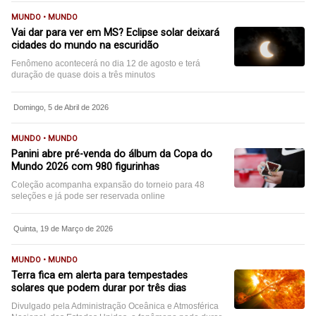
MUNDO • MUNDO
Vai dar para ver em MS? Eclipse solar deixará
cidades do mundo na escuridão
Fenômeno acontecerá no dia 12 de agosto e terá
duração de quase dois a três minutos
Domingo, 5 de Abril de 2026
MUNDO • MUNDO
Panini abre pré-venda do álbum da Copa do
Mundo 2026 com 980 figurinhas
Coleção acompanha expansão do torneio para 48
seleções e já pode ser reservada online
Quinta, 19 de Março de 2026
MUNDO • MUNDO
Terra fica em alerta para tempestades
solares que podem durar por três dias
Divulgado pela Administração Oceânica e Atmosférica