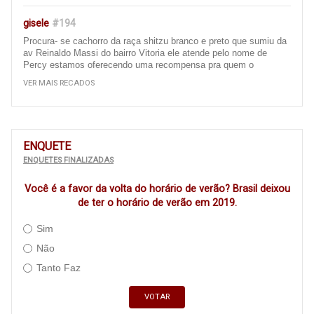
gisele
#194
Procura- se cachorro da raça shitzu branco e preto que sumiu da
av Reinaldo Massi do bairro Vitoria ele atende pelo nome de
Percy estamos oferecendo uma recompensa pra quem o
encontrar e entrar em contato 67 996657926 ou 67 9 99391084,
VER MAIS RECADOS
obrigada att gisele
Ivinhema
#193
Bom dia, gostaria de fazer uma reclamação sobre as ruas da
ENQUETE
nossa cidade de ivinhema, é um descaso com a população
ENQUETES FINALIZADAS
essas ruas que quando vc passa de carro vc fica pulando dentro
do carro, pois a rua está cheia de remendo ( quando tem ),
Você é a favor da volta do horário de verão? Brasil deixou
precisa recapear, principalmente a av Panamá e as ruas em torno
da escola filinto Müller e algumas av do bairro centro..... é um
de ter o horário de verão em 2019.
descaso com a população (Principalmente com as que moram
naquela região e as que passam ali todos os dias ) Isso acaba
Sim
amortecedores dos carros .... cadê os vereadores para cobrarem,
Não
cadê a Adm municipal, para executarem estás obras, CADÊ
????? ISSO É VERGONHOSO !!!!!
Tanto Faz
Morador do triguinã
#190
VOTAR
O Bairro Triguinã está esquecido pela classe polícia de Ivinhema,