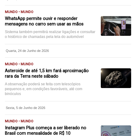
MUNDO • MUNDO
WhatsApp permite ouvir e responder
mensagens no carro sem usar as mãos
Sistema também permitirá realizar ligações e consultar
o histórico de chamadas pela tela do automóvel
Quarta, 24 de Junho de 2026
MUNDO • MUNDO
Asteroide de até 1,5 km fará aproximação
rara da Terra neste sábado
A observação poderá se feita com telescópios
pequenos e, em condições favoráveis, até com
binóculos
Sexta, 5 de Junho de 2026
MUNDO • MUNDO
Instagram Plus começa a ser liberado no
Brasil com mensalidade de R$ 10