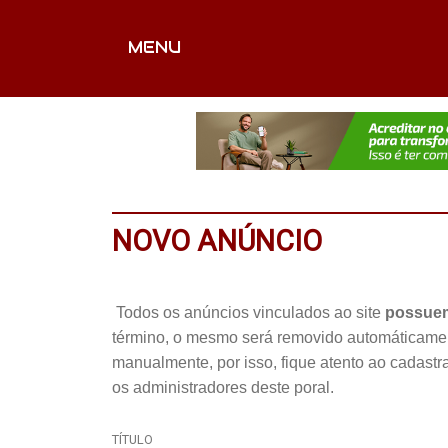
MENU
CAPA
EDITORIAIS
FOTOS
VÍDEOS
EX
NOVO ANÚNCIO
Todos os anúncios vinculados ao site
possuem
término, o mesmo será removido automáticamente
manualmente, por isso, fique atento ao cadastr
os administradores deste poral.
TÍTULO