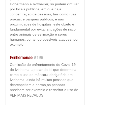
Dobermann e Rotweiller, só podem circular
por locais públicos, em que haja
concentração de pessoas, tais como ruas,
praças, e parques públicos, e nas
proximidades de hospitais, este objeto é
fundamental por evitar situações de risco
entre animais de estimação e seres
humanos, contendo possíveis ataques, por
exemplo.
Ivinhemense
#198
Comissão do enfrentamento do Covid-19
de Ivinhema, apesar da lei que determina
como o uso de máscara obrigatório em
Ivinhema, ainda há muitas pessoas que
desrespeitam a norma,as pessoas
precisam ser exemplo e respeitar o uso de
máscara como "regra de convivência". Ao
VER MAIS RECADOS
usar a máscara, além de se proteger contra
o vírus que pode estar circulando à sua
volta, a pessoa impede a transmissão da