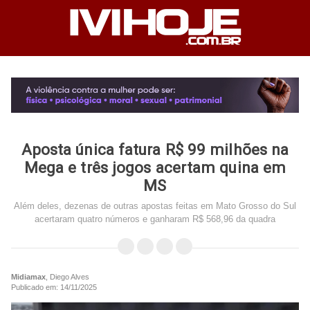
Aposta única fatura R$ 99 milhões na
Mega e três jogos acertam quina em
MS
Além deles, dezenas de outras apostas feitas em Mato Grosso do Sul
acertaram quatro números e ganharam R$ 568,96 da quadra
Midiamax
, Diego Alves
Publicado em: 14/11/2025