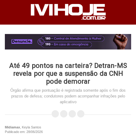
Até 49 pontos na carteira? Detran-MS
revela por que a suspensão da CNH
pode demorar
Órgão afirma que pontuação é registrada somente após o fim dos
prazos de defesa; condutores podem acompanhar infrações pelo
aplicativo
Midiamax
, Keyla Santos
Publicado em: 28/06/2026