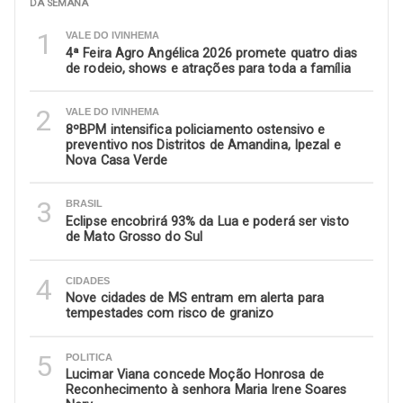
DA SEMANA
1
VALE DO IVINHEMA
4ª Feira Agro Angélica 2026 promete quatro dias
de rodeio, shows e atrações para toda a família
2
VALE DO IVINHEMA
8ºBPM intensifica policiamento ostensivo e
preventivo nos Distritos de Amandina, Ipezal e
Nova Casa Verde
3
BRASIL
Eclipse encobrirá 93% da Lua e poderá ser visto
de Mato Grosso do Sul
4
CIDADES
Nove cidades de MS entram em alerta para
tempestades com risco de granizo
5
POLITICA
Lucimar Viana concede Moção Honrosa de
Reconhecimento à senhora Maria Irene Soares