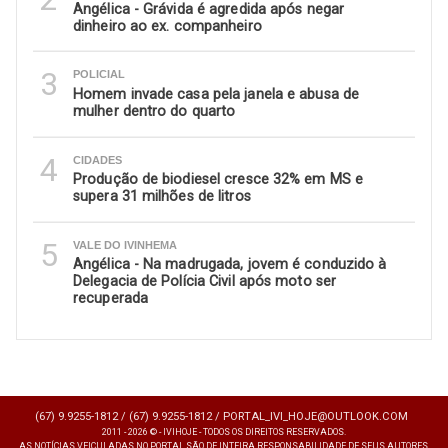
Angélica - Grávida é agredida após negar
dinheiro ao ex. companheiro
3
POLICIAL
Homem invade casa pela janela e abusa de
mulher dentro do quarto
4
CIDADES
Produção de biodiesel cresce 32% em MS e
supera 31 milhões de litros
5
VALE DO IVINHEMA
Angélica - Na madrugada, jovem é conduzido à
Delegacia de Polícia Civil após moto ser
recuperada
(67) 9.9255-1812 /
(67) 9.9255-1812 /
PORTAL_IVI_HOJE@OUTLOOK.COM
2011 - 2026 © - IVIHOJE - TODOS OS DIREITOS RESERVADOS.
AS NOTÍCIAS VEICULADAS NO PORTAL SÃO DE INTEIRA RESPONSABILIDADE DE SEUS AUTORES.