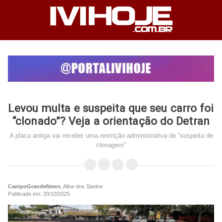
Levou multa e suspeita que seu carro foi
“clonado”? Veja a orientação do Detran
A placa antiga vai receber uma restrição administrativa de “suspeita de
clonagem”
CampoGrandeNews
, Aline dos Santos
Publicado em: 20/10/2025