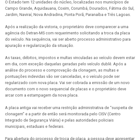
O Estado tem 12 unidades do núcleo, localizadas nos municípios de
Campo Grande, Aquidauana, Coxim, Corumbá, Dourados, Fátima do Sul,
Jardim, Naviraí, Nova Andradina, Ponta Porã, Paranaíba e Três Lagoas.
Após a realização da vistoria, o proprietário deve comparecer a uma
agência do Detran-MS com requerimento solicitando a troca da placa
do veículo. Na sequência, vai ser aberto processo administrativo para
apuração e regularização da situação.
As taxas, débitos, impostos e multas vinculadas ao veículo devem estar
em dia, com exceção daquelas geradas pelo veículo dublê. Após a
análise do processo e comprovação da clonagem, as multas e
pontuações indevidas vão ser canceladas, e o veículo pode ser
regularizado com nova placa. Vai ser cobrada a emissão de um novo
documento com o novo sequencial de placas e o proprietário deve
arcar com a estampagem da nova placa.
A placa antiga vai receber uma restrição administrativa de “suspeita de
clonagem” e a partir de então será monitorada pelo CISV (Centro
Integrado de Segurança Viária) e pelas autoridades policiais
municipais, estaduais e federais.
Para abertura do processo de troca de placa, a pessoa deve apresentar