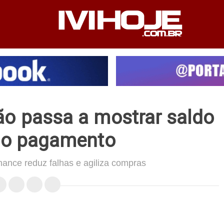
PEDIENTE
ANUNCIE NO SITE
FALE CONOSCO
ão passa a mostrar saldo
do pagamento
nance reduz falhas e agiliza compras