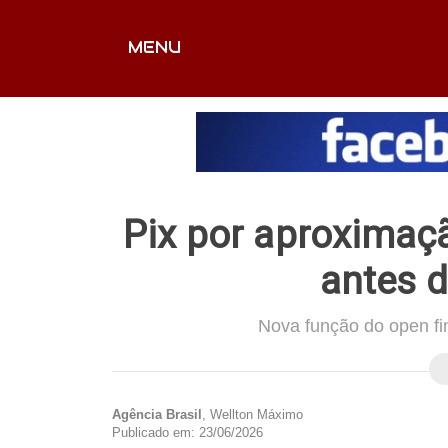
MENU
CAPA
EDITORIAIS
FOTOS
VÍDEOS
EX
Pix por aproximaç
antes 
Nova função do open fi
Agência Brasil
, Wellton Máximo
Publicado em: 23/06/2026