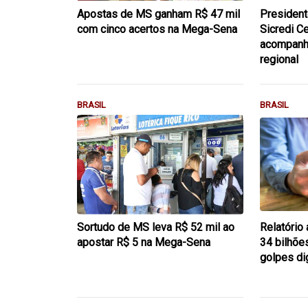
Apostas de MS ganham R$ 47 mil
President
com cinco acertos na Mega-Sena
Sicredi C
acompanha
regional
BRASIL
BRASIL
Sortudo de MS leva R$ 52 mil ao
Relatório 
apostar R$ 5 na Mega-Sena
34 bilhõe
golpes di