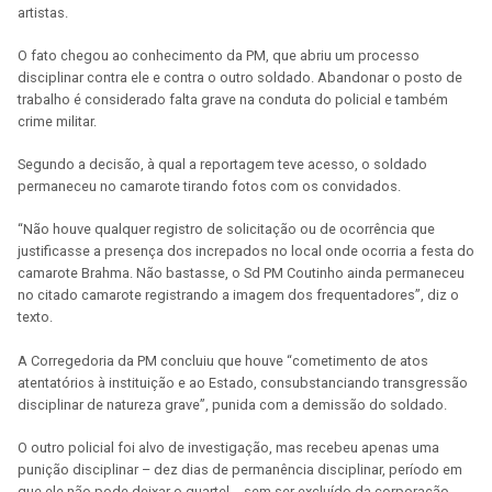
artistas.
O fato chegou ao conhecimento da PM, que abriu um processo
disciplinar contra ele e contra o outro soldado. Abandonar o posto de
trabalho é considerado falta grave na conduta do policial e também
crime militar.
Segundo a decisão, à qual a reportagem teve acesso, o soldado
permaneceu no camarote tirando fotos com os convidados.
“Não houve qualquer registro de solicitação ou de ocorrência que
justificasse a presença dos increpados no local onde ocorria a festa do
camarote Brahma. Não bastasse, o Sd PM Coutinho ainda permaneceu
no citado camarote registrando a imagem dos frequentadores”, diz o
texto.
A Corregedoria da PM concluiu que houve “cometimento de atos
atentatórios à instituição e ao Estado, consubstanciando transgressão
disciplinar de natureza grave”, punida com a demissão do soldado.
O outro policial foi alvo de investigação, mas recebeu apenas uma
punição disciplinar – dez dias de permanência disciplinar, período em
que ele não pode deixar o quartel -, sem ser excluído da corporação.