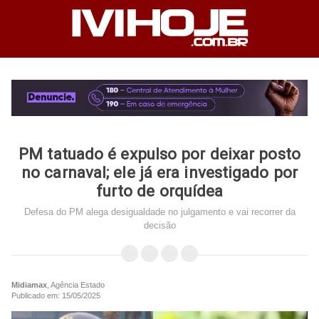
PM tatuado é expulso por deixar posto
no carnaval; ele já era investigado por
furto de orquídea
Defesa do PM alega desigualdade no julgamento e vai recorrer da
decisão
Midiamax
, Agência Estado
Publicado em: 15/05/2025