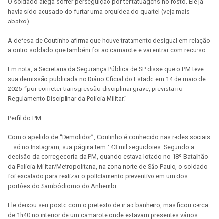
O soldado alega sofrer perseguição por ter tatuagens no rosto. Ele já
havia sido acusado do furtar uma orquídea do quartel (veja mais
abaixo).
A defesa de Coutinho afirma que houve tratamento desigual em relação
a outro soldado que também foi ao camarote e vai entrar com recurso.
Em nota, a Secretaria da Segurança Pública de SP disse que o PM teve
sua demissão publicada no Diário Oficial do Estado em 14 de maio de
2025, “por cometer transgressão disciplinar grave, prevista no
Regulamento Disciplinar da Polícia Militar.”
Perfil do PM
Com o apelido de “Demolidor”, Coutinho é conhecido nas redes sociais
– só no Instagram, sua página tem 143 mil seguidores. Segundo a
decisão da corregedoria da PM, quando estava lotado no 18º Batalhão
da Polícia Militar/Metropolitana, na zona norte de São Paulo, o soldado
foi escalado para realizar o policiamento preventivo em um dos
portões do Sambódromo do Anhembi.
Ele deixou seu posto com o pretexto de ir ao banheiro, mas ficou cerca
de 1h40 no interior de um camarote onde estavam presentes vários