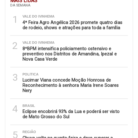
MAIS LIDAS
DA SEMANA
1
VALE DO IVINHEMA
4ª Feira Agro Angélica 2026 promete quatro dias
de rodeio, shows e atrações para toda a família
2
VALE DO IVINHEMA
8ºBPM intensifica policiamento ostensivo e
preventivo nos Distritos de Amandina, Ipezal e
Nova Casa Verde
3
POLITICA
Lucimar Viana concede Moção Honrosa de
Reconhecimento à senhora Maria Irene Soares
Nery
4
BRASIL
Eclipse encobrirá 93% da Lua e poderá ser visto
de Mato Grosso do Sul
5
REGIÃO