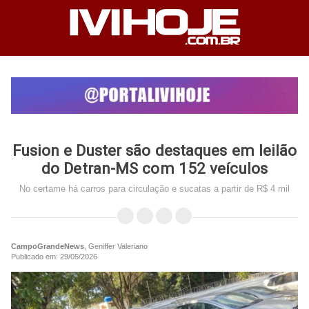
Fusion e Duster são destaques em leilão
do Detran-MS com 152 veículos
No certame há carros para circulação e sucatas a partir de R$ 4 mil
CampoGrandeNews
, Geniffer Valeriano
Publicado em: 29/05/2026