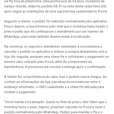
via Pix fora da plataforma. Uma professora de 34 anos, moradora de
Campo Grande, relata ter perdido R$ 47 na noite desta sexta-feira (26)
após seguir as orientações de uma suposta loja cadastrada no iFood.
Segundo a cliente, o pedido foi realizado normalmente pelo aplicativo.
Pouco depois, a loja informou pelo chat que o motoboy havia furado o
pneu e pediu que ela continuasse o atendimento por um número de
WhatsApp, para onde também deveria enviar a localização.
Na conversa, os supostos atendentes orientaram a consumidora a
cancelar o pedido no aplicativo e refazer a compra diretamente com a
loja. Em seguida, enviaram uma chave Pix e solicitaram o pagamento no
mesmo valor cobrado pelo iFood, além do comprovante da
transferência. A promessa era concluir a entrega após a confirmação.
A cliente fez a transferência do valor, mas o pedido nunca chegou. Ao
conferir as informações da loja, percebeu inconsistências entre o
endereço informado, o CNPJ cadastrado e a chave Pix utilizada para
receber o pagamento.
"Você manda a localização. Quase no final do prazo, eles falam que o
motoboy furou o pneu. Depois, propõem cancelar no iFood e fazer o
pedido normalmente pelo WhatsApp. Pedem para mandar o Pix e o