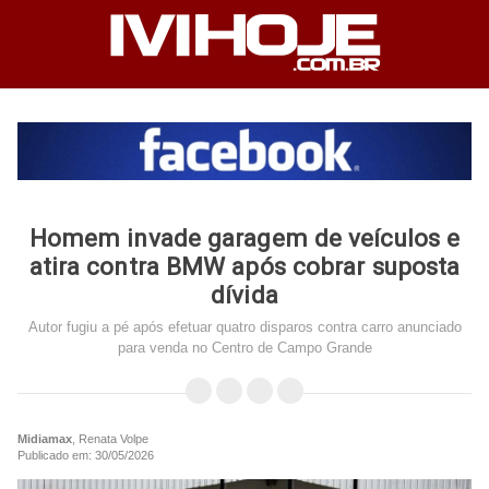
Homem invade garagem de veículos e
atira contra BMW após cobrar suposta
dívida
Autor fugiu a pé após efetuar quatro disparos contra carro anunciado
para venda no Centro de Campo Grande
Midiamax
, Renata Volpe
Publicado em: 30/05/2026