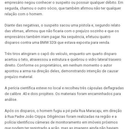
empresário negou conhecer o suspeito ou possuir qualquer débito. Em
seguida, chamou o outro sócio, que também afirmou não ter qualquer
relação com o homem.
Diante das negativas, o suspeito sacou uma pistola e, segundo relato
das vítimas, afirmou que não ficaria com o prejuízo sozinho e que os
empresários também iriam pagar. Na sequência, efetuou quatro
disparos contra uma BMW 320i que estava exposta para venda.
Três tiros atingiram o capô do veículo, enquanto um quarto disparo
acertou o teto, atravessou a estrutura e quebrou o vidro lateral traseiro
direito. Conforme os proprietários, em nenhum momento o autor
apontou a arma na direção deles, demonstrando intenção de causar
prejuízo material.
A perícia científica esteve no local e recolheu três cápsulas deflagradas
de calibre .40 e dois projéteis. Os materiais foram encaminhados para
análise.
Após os disparos, o homem fugiu a pé pela Rua Maracaju, em direção
à Rua Padre João Crippa. Diligências foram realizadas na região e a
polícia identificou câmeras de monitoramento em imóveis próximos
que podem ter registrado a ação, mas as imagens ainda não haviam