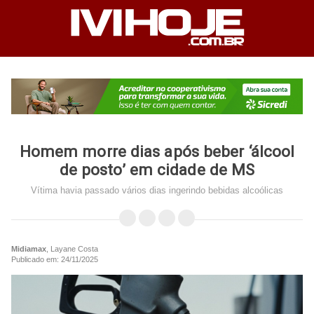
Homem morre dias após beber ‘álcool
de posto’ em cidade de MS
Vítima havia passado vários dias ingerindo bebidas alcoólicas
Midiamax
, Layane Costa
Publicado em: 24/11/2025