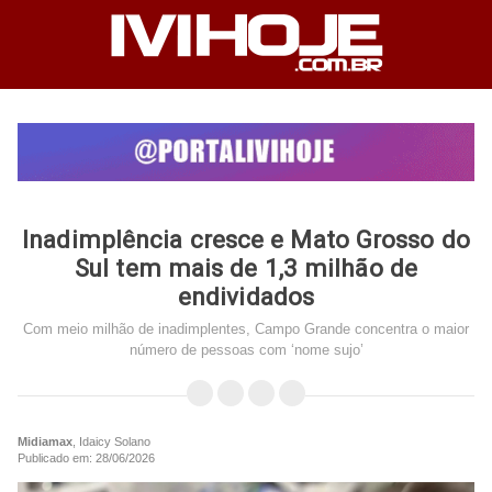
Inadimplência cresce e Mato Grosso do
Sul tem mais de 1,3 milhão de
endividados
Com meio milhão de inadimplentes, Campo Grande concentra o maior
número de pessoas com ‘nome sujo’
Midiamax
, Idaicy Solano
Publicado em: 28/06/2026