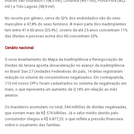
índices são Dourados (108,5 mil), Corumbá (49,1 mil), Ponta Porã (40,2
mil ) e Três Lagoas (58,9 mil).
No recorte por gênero, cerca de 52% dos endividados são do sexo
masculino e 47,8% do sexo feminino. A maior parte dos inadimplentes
tem entre 41 e 60 anos (35,4%). Jovens de até 25 anos concentram 11%
das dívidas e pessoas acima dos 60 concentram 20%.
Cenário nacional
O novo levantamento do Mapa da Inadimplência e Renegociação de
Dívidas da Serasa aponta desaceleração no avanço da inadimplência
no Brasil. Das 27 Unidades Federativas do país, 14 delas registraram
redução no volume de consumidores negativados. Em contrapartida,
113 mil novos CPFs foram cadastrados no sistema de negativação em
maio, o que representa um aumento de 0,14% em relação ao mês
anterior.
Os brasileiros acumulam, no total, 344 milhões de dívidas negativadas,
que somam mais de R$ 574 bilhões. Já o valor médio devido pelo
consumidor chegou a R$ 6.877,23, o que reflete a pressão financeira
sobre o orçamento das famílias.