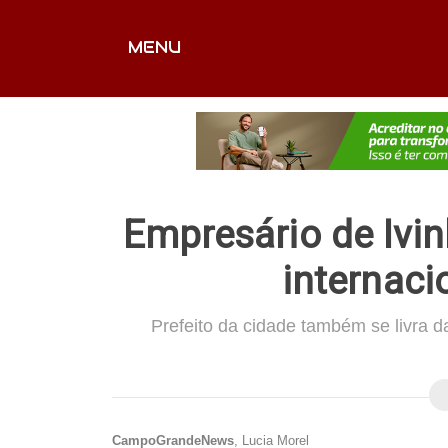
MENU
CAPA
EDITORIAIS
FOTOS
VÍDEOS
EX
Empresário de Ivi
internaci
Prefeito da cidade também se livra
CampoGrandeNews
, Lucia Morel