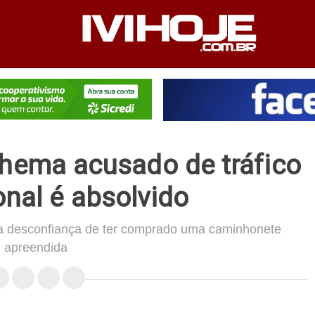
PEDIENTE
ANUNCIE NO SITE
FALE CONOSCO
nhema acusado de tráfico
onal é absolvido
 da desconfiança de ter comprado uma caminhonete
apreendida