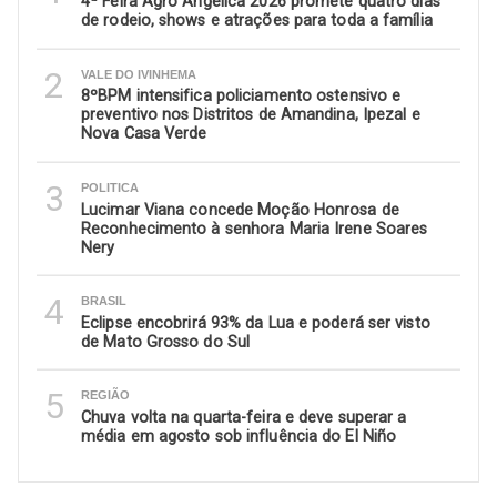
4ª Feira Agro Angélica 2026 promete quatro dias
de rodeio, shows e atrações para toda a família
2
VALE DO IVINHEMA
8ºBPM intensifica policiamento ostensivo e
preventivo nos Distritos de Amandina, Ipezal e
Nova Casa Verde
3
POLITICA
Lucimar Viana concede Moção Honrosa de
Reconhecimento à senhora Maria Irene Soares
Nery
4
BRASIL
Eclipse encobrirá 93% da Lua e poderá ser visto
de Mato Grosso do Sul
5
REGIÃO
Chuva volta na quarta-feira e deve superar a
média em agosto sob influência do El Niño