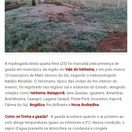
A madrugada desta quarta-feira (25) foi marcada pela presença de
geada em municípios da região do
Vale do Ivinhema,
e em pelo menos
13 municípios de Mato Grosso do Sul, segundo o meteorologista
Natálio Abrahão. O fenômeno, típico das ondas de frio intenso do
inverno, foi registrado nas regiões sul e sudoeste do Estado, atingindo
cidades como
Ivinhema
,
Batayporã
, Sete Quedas, Iguatemi, Amambai,
Aral Moreira, Caarapó, Laguna Carapã, Ponta Porã, Dourados, Itaporã,
Fátima do Sul,
Angélica
, Rio Brilhante e
Nova Andradina
.
Como se forma a geada?
- A geada acontece quando o ar próximo ao
solo atinge temperaturas iguais ou inferiores a 0°C. Nessa condição, o
vapor d’água presente na atmosfera se condensa e congela