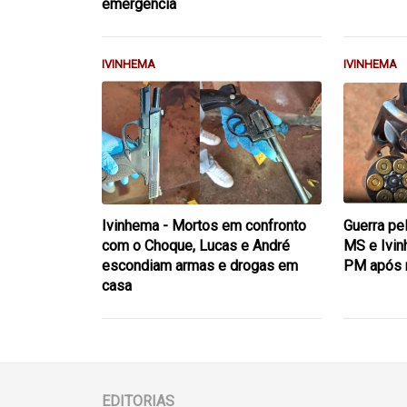
emergência
IVINHEMA
IVINHEMA
Ivinhema - Mortos em confronto
Guerra pe
com o Choque, Lucas e André
MS e Ivin
escondiam armas e drogas em
PM após 
casa
EDITORIAS