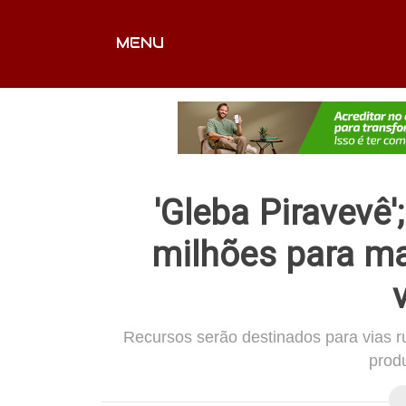
MENU
CAPA
EDITORIAIS
FOTOS
VÍDEOS
EX
'Gleba Piravevê'
milhões para m
Recursos serão destinados para vias r
prod