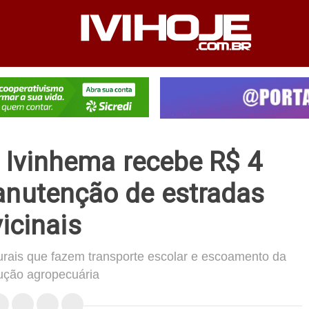
PEDIENTE
ANUNCIE NO SITE
FALE CONOSCO
; Ivinhema recebe R$ 4
anutenção de estradas
vicinais
urais que fazem transporte escolar e escoamento da
ução agropecuária