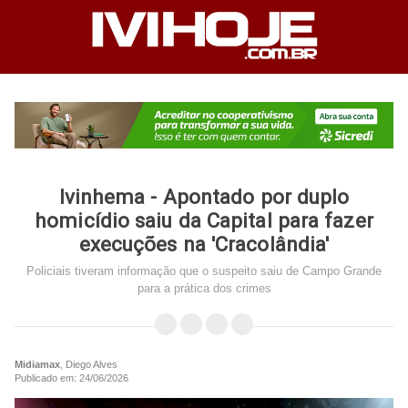
Ivinhema - Apontado por duplo
homicídio saiu da Capital para fazer
execuções na 'Cracolândia'
Policiais tiveram informação que o suspeito saiu de Campo Grande
para a prática dos crimes
Midiamax
, Diego Alves
Publicado em: 24/06/2026