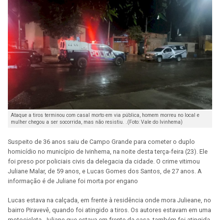
Ataque a tiros terminou com casal morto em via pública, homem morreu no local e
mulher chegou a ser socorrida, mas não resistiu. .(Foto: Vale do Ivinhema)
Suspeito de 36 anos saiu de Campo Grande para cometer o duplo
homicídio no município de Ivinhema, na noite desta terça-feira (23). Ele
foi preso por policiais civis da delegacia da cidade. O crime vitimou
Juliane Malar, de 59 anos, e Lucas Gomes dos Santos, de 27 anos. A
informação é de Juliane foi morta por engano
Lucas estava na calçada, em frente à residência onde mora Julieane, no
bairro Piravevê, quando foi atingido a tiros. Os autores estavam em uma
motocicleta. Juliane que estava em frente da casa, também foi atingida.