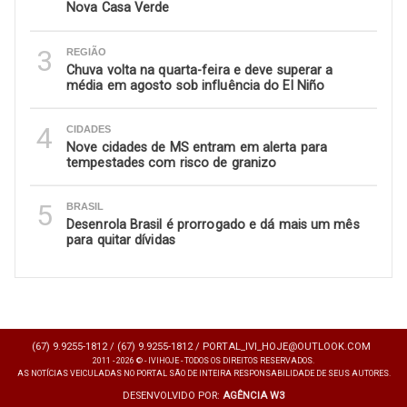
Nova Casa Verde
3
REGIÃO
Chuva volta na quarta-feira e deve superar a
média em agosto sob influência do El Niño
4
CIDADES
Nove cidades de MS entram em alerta para
tempestades com risco de granizo
5
BRASIL
Desenrola Brasil é prorrogado e dá mais um mês
para quitar dívidas
(67) 9.9255-1812 /
(67) 9.9255-1812 /
PORTAL_IVI_HOJE@OUTLOOK.COM
2011 - 2026 © - IVIHOJE - TODOS OS DIREITOS RESERVADOS.
AS NOTÍCIAS VEICULADAS NO PORTAL SÃO DE INTEIRA RESPONSABILIDADE DE SEUS AUTORES.
DESENVOLVIDO POR:
AGÊNCIA W3