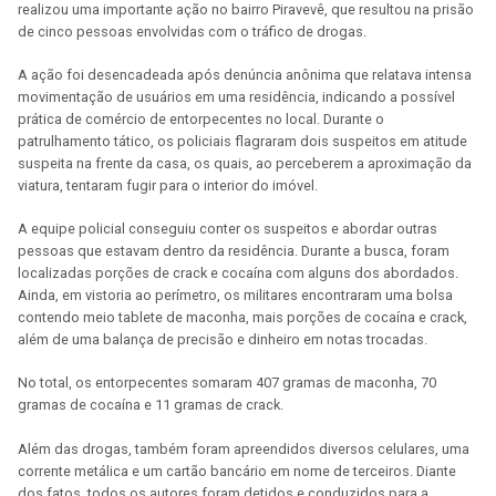
realizou uma importante ação no bairro Piravevê, que resultou na prisão
de cinco pessoas envolvidas com o tráfico de drogas.
A ação foi desencadeada após denúncia anônima que relatava intensa
movimentação de usuários em uma residência, indicando a possível
prática de comércio de entorpecentes no local. Durante o
patrulhamento tático, os policiais flagraram dois suspeitos em atitude
suspeita na frente da casa, os quais, ao perceberem a aproximação da
viatura, tentaram fugir para o interior do imóvel.
A equipe policial conseguiu conter os suspeitos e abordar outras
pessoas que estavam dentro da residência. Durante a busca, foram
localizadas porções de crack e cocaína com alguns dos abordados.
Ainda, em vistoria ao perímetro, os militares encontraram uma bolsa
contendo meio tablete de maconha, mais porções de cocaína e crack,
além de uma balança de precisão e dinheiro em notas trocadas.
No total, os entorpecentes somaram 407 gramas de maconha, 70
gramas de cocaína e 11 gramas de crack.
Além das drogas, também foram apreendidos diversos celulares, uma
corrente metálica e um cartão bancário em nome de terceiros. Diante
dos fatos, todos os autores foram detidos e conduzidos para a