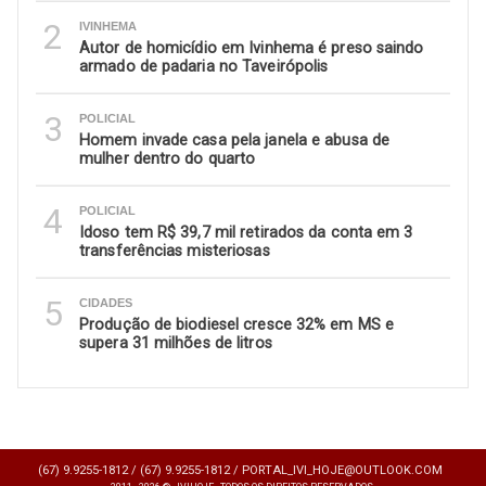
2
IVINHEMA
Autor de homicídio em Ivinhema é preso saindo
armado de padaria no Taveirópolis
3
POLICIAL
Homem invade casa pela janela e abusa de
mulher dentro do quarto
4
POLICIAL
Idoso tem R$ 39,7 mil retirados da conta em 3
transferências misteriosas
5
CIDADES
Produção de biodiesel cresce 32% em MS e
supera 31 milhões de litros
(67) 9.9255-1812 /
(67) 9.9255-1812 /
PORTAL_IVI_HOJE@OUTLOOK.COM