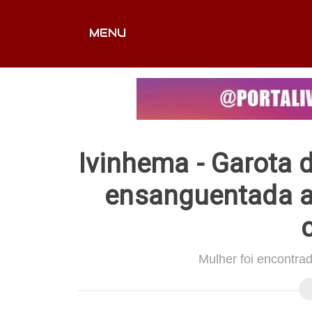
MENU
CAPA
EDITORIAIS
FOTOS
VÍDEOS
EX
Ivinhema - Garota 
ensanguentada a
Mulher foi encontra