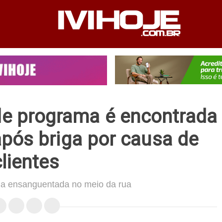
PEDIENTE
ANUNCIE NO SITE
FALE CONOSCO
de programa é encontrada
pós briga por causa de
clientes
da ensanguentada no meio da rua