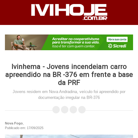
Ivinhema - Jovens incendeiam carro
apreendido na BR -376 em frente a base
da PRF
Jovens residem em Nova Andradina, veículo foi apreendido por
documentação irregular na BR-376
Nova Fogo
,
Publicado em: 17/09/2025