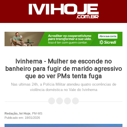
Ivinhema - Mulher se esconde no
banheiro para fugir de marido agressivo
que ao ver PMs tenta fuga
Nas ultimas 24h, a Polícia Militar atendeu quatro ocorrências de
violência doméstica no Vale do Ivinhema
Redação, Ivi Hoje
, PM-MS
Publicado em: 18/01/2026