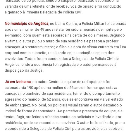
realizado cerco policial, sendo o suspeito localizado escondido na
varanda de uma kitinete, onde recebeu voz de prisão e foi conduzido
algemado à Primeira Delegacia de Polícia Civil.
No município de Angélica
, no bairro Centro, a Polícia Militar foi acionada
após uma mulher de 49 anos relatar ter sido ameaçada de morte pelo
ex-marido, com quem está separada há cerca de dois meses. Segundo
a vítima, o autor pulou o muro de sua residência e passou a proferir
ameaças. Ao tentarem intervir, o filho e a nora da vítima entraram em luta
corporal com o suspeito, resultando em escoriações em um dos
envolvidos. Todos foram conduzidos à Delegacia de Polícia Civil de
Angélica, onde a ocorrência foi registrada e o autor permaneceu à
disposição da Justiça.
Já em Ivinhema
, no bairro Centro, a equipe de radiopatrulha foi
acionada via 190 após uma mulher de 56 anos informar que estava
trancada no banheiro de sua residência, temendo o comportamento
agressivo do marido, de 62 anos, que se encontrava em visível estado
de embriaguez. No local, os policiais visualizaram o autor deixando o
imóvel de forma desorientada. Ao perceber a presença da equipe, ele
tentou fugir, proferindo ofensas contra os policiais e invadindo outra
residência, onde se escondeu na cozinha. O autor foi localizado, preso
e conduzido à Delegacia de Polícia Civil para as providências cabíveis.