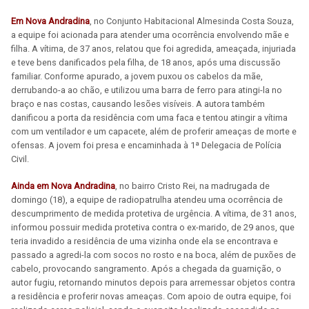
Em Nova Andradina
, no Conjunto Habitacional Almesinda Costa Souza,
a equipe foi acionada para atender uma ocorrência envolvendo mãe e
filha. A vítima, de 37 anos, relatou que foi agredida, ameaçada, injuriada
e teve bens danificados pela filha, de 18 anos, após uma discussão
familiar. Conforme apurado, a jovem puxou os cabelos da mãe,
derrubando-a ao chão, e utilizou uma barra de ferro para atingi-la no
braço e nas costas, causando lesões visíveis. A autora também
danificou a porta da residência com uma faca e tentou atingir a vítima
com um ventilador e um capacete, além de proferir ameaças de morte e
ofensas. A jovem foi presa e encaminhada à 1ª Delegacia de Polícia
Civil.
Ainda em Nova Andradina
, no bairro Cristo Rei, na madrugada de
domingo (18), a equipe de radiopatrulha atendeu uma ocorrência de
descumprimento de medida protetiva de urgência. A vítima, de 31 anos,
informou possuir medida protetiva contra o ex-marido, de 29 anos, que
teria invadido a residência de uma vizinha onde ela se encontrava e
passado a agredi-la com socos no rosto e na boca, além de puxões de
cabelo, provocando sangramento. Após a chegada da guarnição, o
autor fugiu, retornando minutos depois para arremessar objetos contra
a residência e proferir novas ameaças. Com apoio de outra equipe, foi