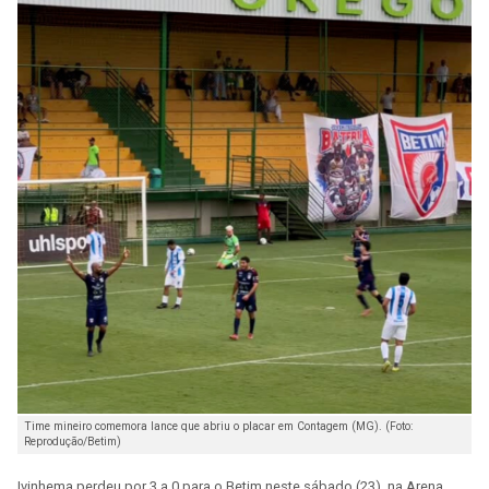
Time mineiro comemora lance que abriu o placar em Contagem (MG). (Foto:
Reprodução/Betim)
Ivinhema perdeu por 3 a 0 para o Betim neste sábado (23), na Arena