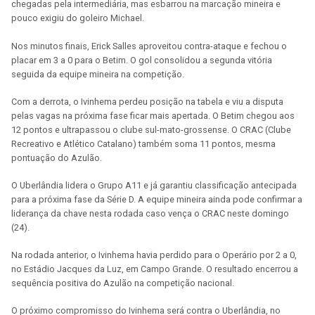
chegadas pela intermediária, mas esbarrou na marcação mineira e
pouco exigiu do goleiro Michael.
Nos minutos finais, Erick Salles aproveitou contra-ataque e fechou o
placar em 3 a 0 para o Betim. O gol consolidou a segunda vitória
seguida da equipe mineira na competição.
Com a derrota, o Ivinhema perdeu posição na tabela e viu a disputa
pelas vagas na próxima fase ficar mais apertada. O Betim chegou aos
12 pontos e ultrapassou o clube sul-mato-grossense. O CRAC (Clube
Recreativo e Atlético Catalano) também soma 11 pontos, mesma
pontuação do Azulão.
O Uberlândia lidera o Grupo A11 e já garantiu classificação antecipada
para a próxima fase da Série D. A equipe mineira ainda pode confirmar a
liderança da chave nesta rodada caso vença o CRAC neste domingo
(24).
Na rodada anterior, o Ivinhema havia perdido para o Operário por 2 a 0,
no Estádio Jacques da Luz, em Campo Grande. O resultado encerrou a
sequência positiva do Azulão na competição nacional.
O próximo compromisso do Ivinhema será contra o Uberlândia, no