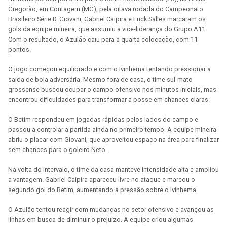
Gregorão, em Contagem (MG), pela oitava rodada do Campeonato
Brasileiro Série D. Giovani, Gabriel Caipira e Erick Salles marcaram os
gols da equipe mineira, que assumiu a vice-liderança do Grupo A11.
Com o resultado, o Azulão caiu para a quarta colocação, com 11
pontos.
O jogo começou equilibrado e com o Ivinhema tentando pressionar a
saída de bola adversária. Mesmo fora de casa, o time sul-mato-
grossense buscou ocupar o campo ofensivo nos minutos iniciais, mas
encontrou dificuldades para transformar a posse em chances claras.
O Betim respondeu em jogadas rápidas pelos lados do campo e
passou a controlar a partida ainda no primeiro tempo. A equipe mineira
abriu o placar com Giovani, que aproveitou espaço na área para finalizar
sem chances para o goleiro Neto.
Na volta do intervalo, o time da casa manteve intensidade alta e ampliou
a vantagem. Gabriel Caipira apareceu livre no ataque e marcou o
segundo gol do Betim, aumentando a pressão sobre o Ivinhema.
O Azulão tentou reagir com mudanças no setor ofensivo e avançou as
linhas em busca de diminuir o prejuízo. A equipe criou algumas