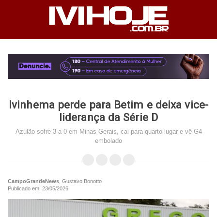
Ivinhema perde para Betim e deixa vice-
liderança da Série D
Azulão sofre 3 a 0 em Minas Gerais, cai para quarto lugar e vê G4
embolado
CampoGrandeNews
, Gustavo Bonotto
Publicado em: 23/05/2026