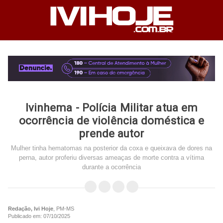
Ivinhema - Polícia Militar atua em
ocorrência de violência doméstica e
prende autor
Mulher tinha hematomas na posterior da coxa e queixava de dores na
perna, autor proferiu diversas ameaças de morte contra a vítima
durante a ocorrência
Redação, Ivi Hoje
, PM-MS
Publicado em: 07/10/2025