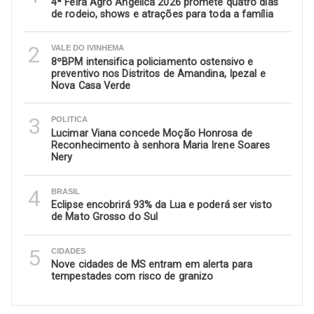
4ª Feira Agro Angélica 2026 promete quatro dias
de rodeio, shows e atrações para toda a família
2
VALE DO IVINHEMA
8ºBPM intensifica policiamento ostensivo e
preventivo nos Distritos de Amandina, Ipezal e
Nova Casa Verde
3
POLITICA
Lucimar Viana concede Moção Honrosa de
Reconhecimento à senhora Maria Irene Soares
Nery
4
BRASIL
Eclipse encobrirá 93% da Lua e poderá ser visto
de Mato Grosso do Sul
5
CIDADES
Nove cidades de MS entram em alerta para
tempestades com risco de granizo