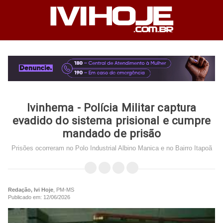
Ivinhema - Polícia Militar captura
evadido do sistema prisional e cumpre
mandado de prisão
Prisões ocorreram no Polo Industrial Albino Manica e no Bairro Itapoã
Redação, Ivi Hoje
, PM-MS
Publicado em: 12/06/2026