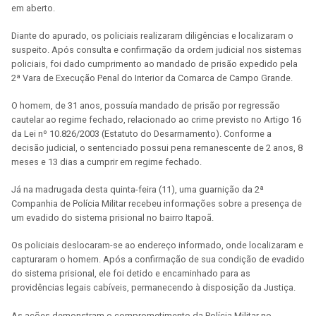
em aberto.
Diante do apurado, os policiais realizaram diligências e localizaram o
suspeito. Após consulta e confirmação da ordem judicial nos sistemas
policiais, foi dado cumprimento ao mandado de prisão expedido pela
2ª Vara de Execução Penal do Interior da Comarca de Campo Grande.
O homem, de 31 anos, possuía mandado de prisão por regressão
cautelar ao regime fechado, relacionado ao crime previsto no Artigo 16
da Lei nº 10.826/2003 (Estatuto do Desarmamento). Conforme a
decisão judicial, o sentenciado possui pena remanescente de 2 anos, 8
meses e 13 dias a cumprir em regime fechado.
Já na madrugada desta quinta-feira (11), uma guarnição da 2ª
Companhia de Polícia Militar recebeu informações sobre a presença de
um evadido do sistema prisional no bairro Itapoã.
Os policiais deslocaram-se ao endereço informado, onde localizaram e
capturaram o homem. Após a confirmação de sua condição de evadido
do sistema prisional, ele foi detido e encaminhado para as
providências legais cabíveis, permanecendo à disposição da Justiça.
As ações demonstram o comprometimento da Polícia Militar no