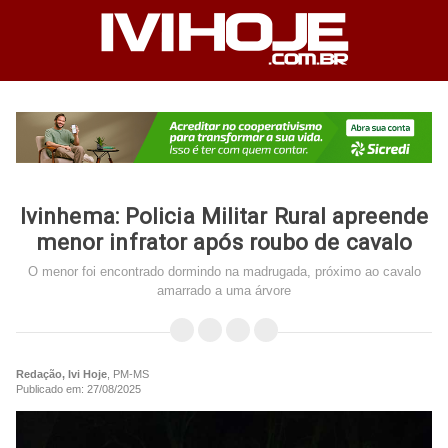
Ivinhema: Policia Militar Rural apreende
menor infrator após roubo de cavalo
O menor foi encontrado dormindo na madrugada, próximo ao cavalo
amarrado a uma árvore
Redação, Ivi Hoje
, PM-MS
Publicado em: 27/08/2025