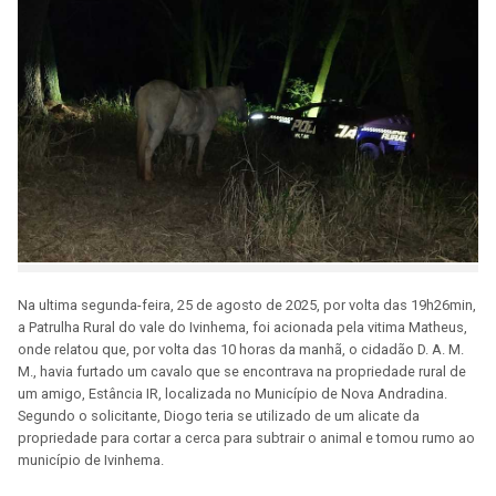
Na ultima segunda-feira, 25 de agosto de 2025, por volta das 19h26min,
a Patrulha Rural do vale do Ivinhema, foi acionada pela vitima Matheus,
onde relatou que, por volta das 10 horas da manhã, o cidadão D. A. M.
M., havia furtado um cavalo que se encontrava na propriedade rural de
um amigo, Estância IR, localizada no Município de Nova Andradina.
Segundo o solicitante, Diogo teria se utilizado de um alicate da
propriedade para cortar a cerca para subtrair o animal e tomou rumo ao
município de Ivinhema.