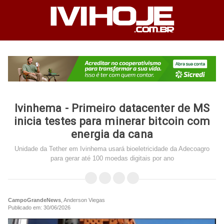
Ivinhema - Primeiro datacenter de MS
inicia testes para minerar bitcoin com
energia da cana
Unidade da Tether em Ivinhema usará bioeletricidade da Adecoagro
para gerar até 100 moedas digitais por ano
CampoGrandeNews
, Anderson Viegas
Publicado em: 30/06/2026