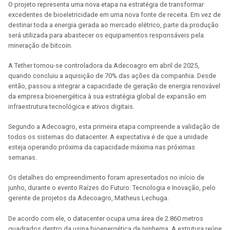
O projeto representa uma nova etapa na estratégia de transformar
excedentes de bioeletricidade em uma nova fonte de receita. Em vez de
destinar toda a energia gerada ao mercado elétrico, parte da produção
será utilizada para abastecer os equipamentos responsáveis pela
mineração de bitcoin.
A Tether tornou-se controladora da Adecoagro em abril de 2025,
quando concluiu a aquisição de 70% das ações da companhia. Desde
então, passou a integrar a capacidade de geração de energia renovável
da empresa bioenergética à sua estratégia global de expansão em
infraestrutura tecnológica e ativos digitais.
Segundo a Adecoagro, esta primeira etapa compreende a validação de
todos os sistemas do datacenter. A expectativa é de que a unidade
esteja operando próxima da capacidade máxima nas próximas
semanas.
Os detalhes do empreendimento foram apresentados no início de
junho, durante o evento Raízes do Futuro: Tecnologia e Inovação, pelo
gerente de projetos da Adecoagro, Matheus Lechuga.
De acordo com ele, o datacenter ocupa uma área de 2.860 metros
quadrados dentro da usina bioenergética de Ivinhema. A estrutura reúne