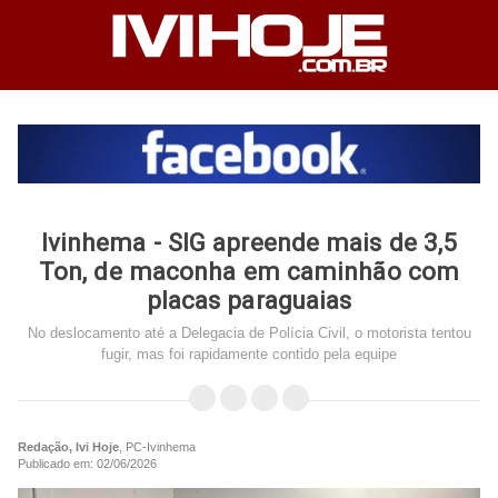
Ivinhema - SIG apreende mais de 3,5
Ton, de maconha em caminhão com
placas paraguaias
No deslocamento até a Delegacia de Polícia Civil, o motorista tentou
fugir, mas foi rapidamente contido pela equipe
Redação, Ivi Hoje
, PC-Ivinhema
Publicado em: 02/06/2026