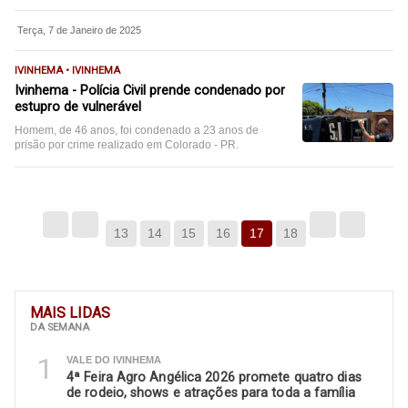
Terça, 7 de Janeiro de 2025
IVINHEMA • IVINHEMA
Ivinhema - Polícia Civil prende condenado por
estupro de vulnerável
Homem, de 46 anos, foi condenado a 23 anos de
prisão por crime realizado em Colorado - PR.
13
14
15
16
17
18
MAIS LIDAS
DA SEMANA
1
VALE DO IVINHEMA
4ª Feira Agro Angélica 2026 promete quatro dias
de rodeio, shows e atrações para toda a família