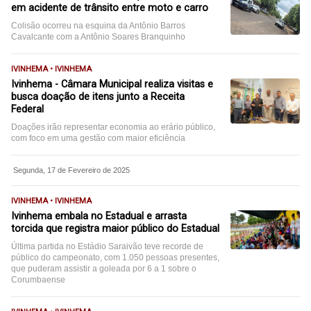
em acidente de trânsito entre moto e carro
Colisão ocorreu na esquina da Antônio Barros
Cavalcante com a Antônio Soares Branquinho
IVINHEMA • IVINHEMA
Ivinhema - Câmara Municipal realiza visitas e
busca doação de itens junto a Receita
Federal
Doações irão representar economia ao erário público,
com foco em uma gestão com maior eficiência
Segunda, 17 de Fevereiro de 2025
IVINHEMA • IVINHEMA
Ivinhema embala no Estadual e arrasta
torcida que registra maior público do Estadual
Última partida no Estádio Saraivão teve recorde de
público do campeonato, com 1.050 pessoas presentes,
que puderam assistir a goleada por 6 a 1 sobre o
Corumbaense