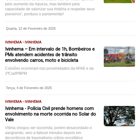
pelo aumento da riqueza, mas também pela
capacidade de valorizar sua história e respeitar seus
pioneiros”, pontuou o parlamentar!
Quarta, 12 de Fevereiro de 2025
IVINHEMA • IVINHEMA
Ivinhema – Em intervalo de 1h, Bombeiros e
PMs atendem acidentes de trânsito
envolvendo carros, moto e bicicleta
Colisões ocorreram nas proximidades da APAE e da
2ªCia/8ºBPM
Terça, 4 de Fevereiro de 2025
IVINHEMA • IVINHEMA
Ivinhema - Polícia Civil prende homens com
envolvimento na morte ocorrida no Solar do
Vale
Vitima chegou ser socorrida, porém desacordado e
sangrando, veio a falecer minutos depois em
decorrência de traumatismo crânio-encefálico