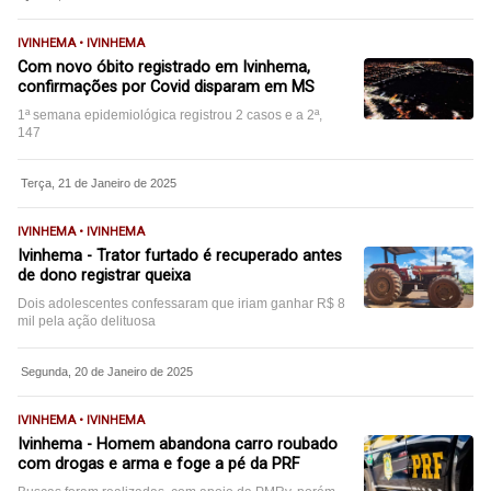
IVINHEMA • IVINHEMA
Com novo óbito registrado em Ivinhema,
confirmações por Covid disparam em MS
1ª semana epidemiológica registrou 2 casos e a 2ª,
147
Terça, 21 de Janeiro de 2025
IVINHEMA • IVINHEMA
Ivinhema - Trator furtado é recuperado antes
de dono registrar queixa
Dois adolescentes confessaram que iriam ganhar R$ 8
mil pela ação delituosa
Segunda, 20 de Janeiro de 2025
IVINHEMA • IVINHEMA
Ivinhema - Homem abandona carro roubado
com drogas e arma e foge a pé da PRF