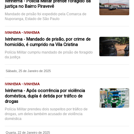
Ivinhema - Polícia Militar prende foragido da
justiça no Bairro Piravevê
Mandado de prisão foi expedido pela Comarca de
Nuporanga, Estado de São Paulo
IVINHEMA • IVINHEMA
Ivinhema - Mandado de prisão, por crime de
homicídio, é cumprido na Vila Cristina
Polícia Militar cumpriu mandado de prisão de foragido
da justiça
Sábado, 25 de Janeiro de 2025
IVINHEMA • IVINHEMA
Ivinhema - Após ocorrência por violência
doméstica, dupla é detida por tráfico de
drogas
Polícia Militar prendeu dois suspeitos por tráfico de
drogas, um deles também acusado de violência
doméstica
Quarta, 22 de Janeiro de 2025