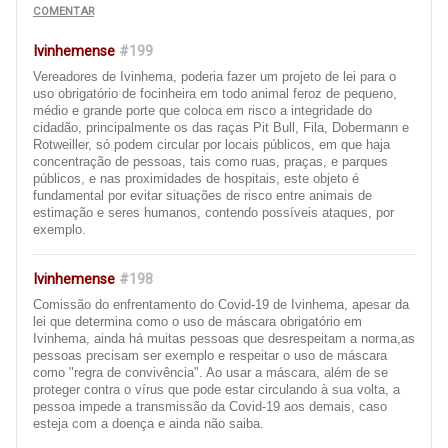
COMENTAR
Ivinhemense
#199
Vereadores de Ivinhema, poderia fazer um projeto de lei para o
uso obrigatório de focinheira em todo animal feroz de pequeno,
médio e grande porte que coloca em risco a integridade do
cidadão, principalmente os das raças Pit Bull, Fila, Dobermann e
Rotweiller, só podem circular por locais públicos, em que haja
concentração de pessoas, tais como ruas, praças, e parques
públicos, e nas proximidades de hospitais, este objeto é
fundamental por evitar situações de risco entre animais de
estimação e seres humanos, contendo possíveis ataques, por
exemplo.
Ivinhemense
#198
Comissão do enfrentamento do Covid-19 de Ivinhema, apesar da
lei que determina como o uso de máscara obrigatório em
Ivinhema, ainda há muitas pessoas que desrespeitam a norma,as
pessoas precisam ser exemplo e respeitar o uso de máscara
como "regra de convivência". Ao usar a máscara, além de se
proteger contra o vírus que pode estar circulando à sua volta, a
pessoa impede a transmissão da Covid-19 aos demais, caso
esteja com a doença e ainda não saiba.