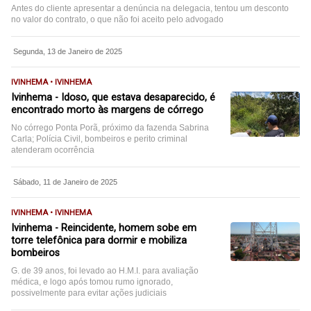
Antes do cliente apresentar a denúncia na delegacia, tentou um desconto
no valor do contrato, o que não foi aceito pelo advogado
Segunda, 13 de Janeiro de 2025
IVINHEMA • IVINHEMA
Ivinhema - Idoso, que estava desaparecido, é
encontrado morto às margens de córrego
No córrego Ponta Porã, próximo da fazenda Sabrina
Carla; Polícia Civil, bombeiros e perito criminal
atenderam ocorrência
Sábado, 11 de Janeiro de 2025
IVINHEMA • IVINHEMA
Ivinhema - Reincidente, homem sobe em
torre telefônica para dormir e mobiliza
bombeiros
G. de 39 anos, foi levado ao H.M.I. para avaliação
médica, e logo após tomou rumo ignorado,
possivelmente para evitar ações judiciais