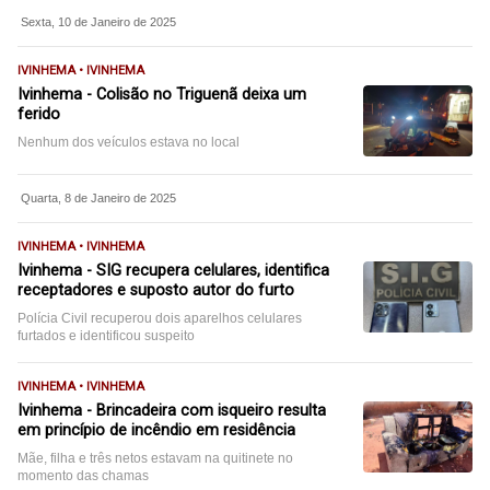
Sexta, 10 de Janeiro de 2025
IVINHEMA • IVINHEMA
Ivinhema - Colisão no Triguenã deixa um
ferido
Nenhum dos veículos estava no local
Quarta, 8 de Janeiro de 2025
IVINHEMA • IVINHEMA
Ivinhema - SIG recupera celulares, identifica
receptadores e suposto autor do furto
Polícia Civil recuperou dois aparelhos celulares
furtados e identificou suspeito
IVINHEMA • IVINHEMA
Ivinhema - Brincadeira com isqueiro resulta
em princípio de incêndio em residência
Mãe, filha e três netos estavam na quitinete no
momento das chamas