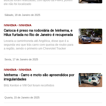
Buscas foram realizadas, com apoio da PMRv, porém
ele não foi localizado
Sábado, 18 de Janeiro de 2025
IVINHEMA • IVINHEMA
Carioca é preso na rodoviária de Ivinhema, e
Hilux furtada no Rio de Janeiro é recuperada
Levaria a caminhoneta até Angélica, disse que é a
segunda vez que trás carro com queixa de roubo para
a região, sendo o primeiro um Chevrolet Tracker
Sexta, 17 de Janeiro de 2025
IVINHEMA • IVINHEMA
Ivinhema - Carro e moto são apreendidos por
irregularidades
Blitz Kenton e VW Gol foram recolhidos
Quarta, 15 de Janeiro de 2025