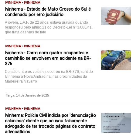
IVINHEMA • IVINHEMA
Ivinhema - Estado de Mato Grosso do Sul é
condenado por erro judiciário
A jovem, L.A.F. de 22 anos, estava grávida quando
respondeu pelo artigo 21 do Decreto-Lei nº 3.688/41,
que trata das vias de fato
IVINHEMA • IVINHEMA
Ivinhema - Carro com quatro ocupantes e
caminhão se envolvem em acidente na BR-
376
Colisão entre os veículos ocorreu na BR-376, sentido
Ivinhema à Nova Andradina, nas proximidades da
Madeireira Navarro
Terça, 14 de Janeiro de 2025
IVINHEMA • IVINHEMA
Ivinhema: Polícia Civil indicia por 'denunciação
caluniosa' cliente que acusou falsamente
advogado de ter trocado páginas de contrato
advocatícios