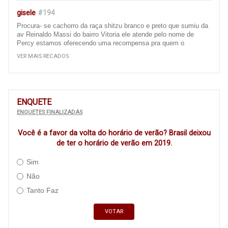
gisele
#194
Procura- se cachorro da raça shitzu branco e preto que sumiu da
av Reinaldo Massi do bairro Vitoria ele atende pelo nome de
Percy estamos oferecendo uma recompensa pra quem o
encontrar e entrar em contato 67 996657926 ou 67 9 99391084,
VER MAIS RECADOS
obrigada att gisele
Ivinhema
#193
Bom dia, gostaria de fazer uma reclamação sobre as ruas da
ENQUETE
nossa cidade de ivinhema, é um descaso com a população
ENQUETES FINALIZADAS
essas ruas que quando vc passa de carro vc fica pulando dentro
do carro, pois a rua está cheia de remendo ( quando tem ),
Você é a favor da volta do horário de verão? Brasil deixou
precisa recapear, principalmente a av Panamá e as ruas em torno
da escola filinto Müller e algumas av do bairro centro..... é um
de ter o horário de verão em 2019.
descaso com a população (Principalmente com as que moram
naquela região e as que passam ali todos os dias ) Isso acaba
Sim
amortecedores dos carros .... cadê os vereadores para cobrarem,
Não
cadê a Adm municipal, para executarem estás obras, CADÊ
????? ISSO É VERGONHOSO !!!!!
Tanto Faz
Morador do triguinã
#190
VOTAR
O Bairro Triguinã está esquecido pela classe polícia de Ivinhema,