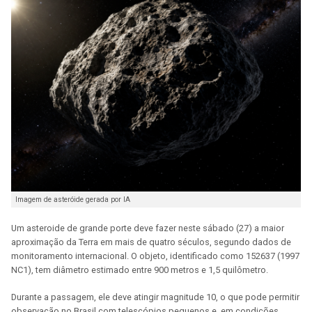
Imagem de asteróide gerada por IA
Um asteroide de grande porte deve fazer neste sábado (27) a maior
aproximação da Terra em mais de quatro séculos, segundo dados de
monitoramento internacional. O objeto, identificado como 152637 (1997
NC1), tem diâmetro estimado entre 900 metros e 1,5 quilômetro.
Durante a passagem, ele deve atingir magnitude 10, o que pode permitir
observação no Brasil com telescópios pequenos e, em condições