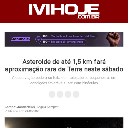
Asteroide de até 1,5 km fará
aproximação rara da Terra neste sábado
A observação poderá se feita com telescópios pequenos e, em
condições favoráveis, até com binóculos
CampoGrandeNews
, Ângela Kempfer
Publicado em: 24/06/2026