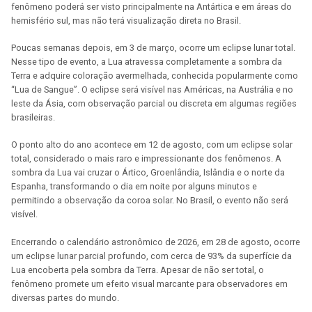
fenômeno poderá ser visto principalmente na Antártica e em áreas do
hemisfério sul, mas não terá visualização direta no Brasil.
Poucas semanas depois, em 3 de março, ocorre um eclipse lunar total.
Nesse tipo de evento, a Lua atravessa completamente a sombra da
Terra e adquire coloração avermelhada, conhecida popularmente como
“Lua de Sangue”. O eclipse será visível nas Américas, na Austrália e no
leste da Ásia, com observação parcial ou discreta em algumas regiões
brasileiras.
O ponto alto do ano acontece em 12 de agosto, com um eclipse solar
total, considerado o mais raro e impressionante dos fenômenos. A
sombra da Lua vai cruzar o Ártico, Groenlândia, Islândia e o norte da
Espanha, transformando o dia em noite por alguns minutos e
permitindo a observação da coroa solar. No Brasil, o evento não será
visível.
Encerrando o calendário astronômico de 2026, em 28 de agosto, ocorre
um eclipse lunar parcial profundo, com cerca de 93% da superfície da
Lua encoberta pela sombra da Terra. Apesar de não ser total, o
fenômeno promete um efeito visual marcante para observadores em
diversas partes do mundo.