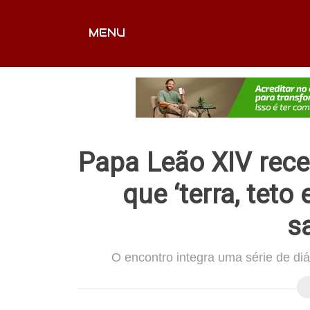
MENU
CAPA
EDITORIAIS
FOTOS
VÍDEOS
EX
Papa Leão XIV rece
que ‘terra, teto
s
O encontro integra uma série de di