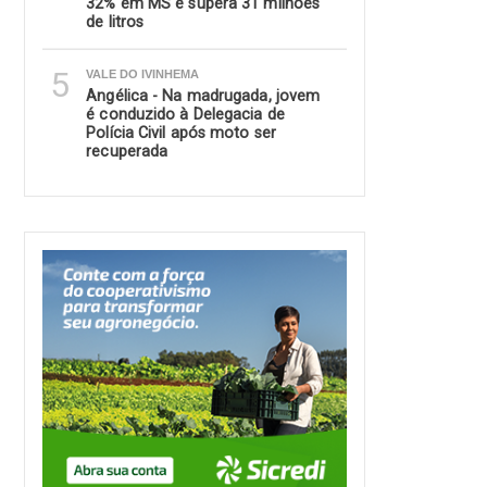
32% em MS e supera 31 milhões
de litros
5
VALE DO IVINHEMA
Angélica - Na madrugada, jovem
é conduzido à Delegacia de
Polícia Civil após moto ser
recuperada