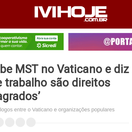
PEDIENTE
ANUNCIE NO SITE
FALE CONOSCO
be MST no Vaticano e diz
 e trabalho são direitos
agrados’
álogos entre o Vaticano e organizações populares