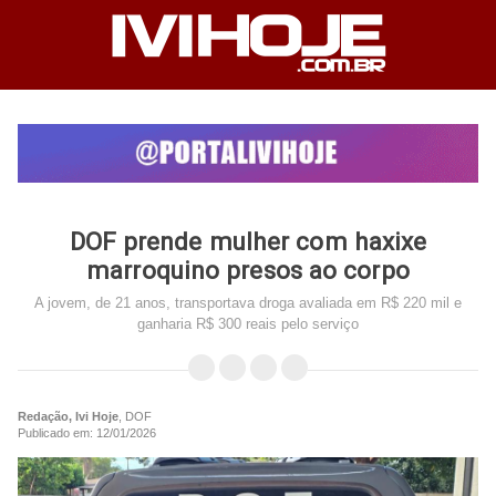
DOF prende mulher com haxixe
marroquino presos ao corpo
A jovem, de 21 anos, transportava droga avaliada em R$ 220 mil e
ganharia R$ 300 reais pelo serviço
Redação, Ivi Hoje
, DOF
Publicado em: 12/01/2026