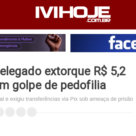
PEDIENTE
ANUNCIE NO SITE
FALE CONOSCO
elegado extorque R$ 5,2
m golpe de pedofilia
al e exigiu transferências via Pix sob ameaça de prisão