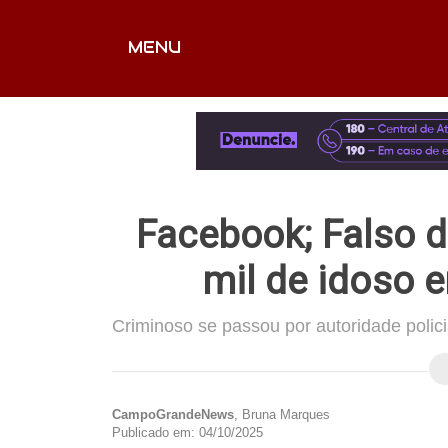
MENU
CAPA
EDITORIAIS
FOTOS
VÍDEOS
EX
Facebook; Falso d
mil de idoso e
Criminoso se passou por autoridade polici
CampoGrandeNews
, Bruna Marques
Publicado em: 04/10/2025