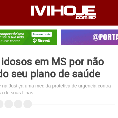
PEDIENTE
ANUNCIE NO SITE
FALE CONOSCO
s idosos em MS por não
do seu plano de saúde
 na Justiça uma medida protetiva de urgência contra
a de suas filhas