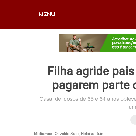
MENU
CAPA
EDITORIAIS
FOTOS
VÍDEOS
EX
Filha agride pai
pagarem parte 
Casal de idosos de 65 e 64 anos obteve
um
Midiamax
, Osvaldo Sato, Heloisa Duim