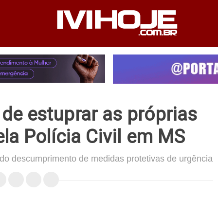
PEDIENTE
ANUNCIE NO SITE
FALE CONOSCO
e estuprar as próprias
ela Polícia Civil em MS
o do descumprimento de medidas protetivas de urgência