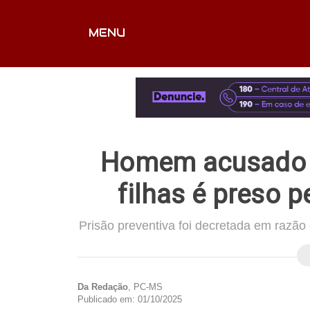
MENU
CAPA
EDITORIAIS
FOTOS
VÍDEOS
EX
Homem acusado d
filhas é preso p
Prisão preventiva foi decretada em razã
Da Redação
, PC-MS
Publicado em: 01/10/2025